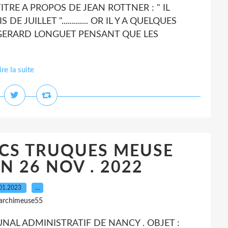
TITRE A PROPOS DE JEAN ROTTNER : " IL
JUILLET "............. OR IL Y A QUELQUES
 GERARD LONGUET PENSANT QUE LES
ire la suite
CS TRUQUES MEUSE
N 26 NOV . 2022
01.2023
…
 archimeuse55
UNAL ADMINISTRATIF DE NANCY . OBJET :