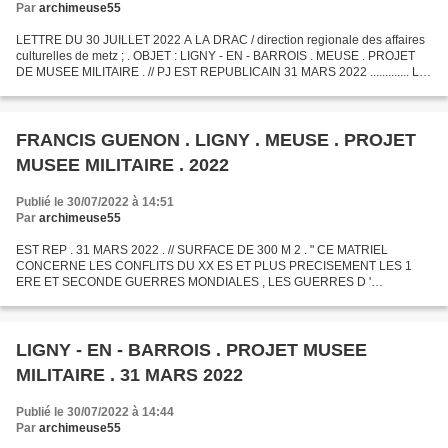
Par
archimeuse55
LETTRE DU 30 JUILLET 2022 A LA DRAC / direction regionale des affaires
culturelles de metz ; . OBJET : LIGNY - EN - BARROIS . MEUSE . PROJET
DE MUSEE MILITAIRE . // PJ EST REPUBLICAIN 31 MARS 2022 ............. L '
ACTUEL PRESIDENT DU CONSEIL DEPARTEMENTAL...
FRANCIS GUENON . LIGNY . MEUSE . PROJET
MUSEE MILITAIRE . 2022
Publié le 30/07/2022 à 14:51
Par
archimeuse55
EST REP . 31 MARS 2022 . // SURFACE DE 300 M 2 . " CE MATRIEL
CONCERNE LES CONFLITS DU XX ES ET PLUS PRECISEMENT LES 1
ERE ET SECONDE GUERRES MONDIALES , LES GUERRES D '
INDOCHINE ET D ' ALGERIE AINSI QUE L ' AVIATION ENTRE 1939 ET 1945
. AUJOURD ' HUI...
LIGNY - EN - BARROIS . PROJET MUSEE
MILITAIRE . 31 MARS 2022
Publié le 30/07/2022 à 14:44
Par
archimeuse55