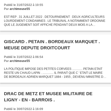
Publié le 31/07/2022 à 10:55
Par
archimeuse55
EST REP . 31 JUILLET 2022 . DETOURNEMENT : DEUX AGRICULTEURS
LOURDEMENT CONDAMNES . LE TRIBUNAL A NOTAMMENT ORDONNE
QUE LE JUGEMENT SOIT AFFICHE PENDANT DEUX MOIS A LA
CHAMBRE D ' AGRICULTURE . ..................... ILS NE DECLARAIENT PAS
LEURS IMPÔTS...
GISCARD . PETAIN . BORDEAUX MARQUET .
MEUSE DEPUTE DROITCOURT
Publié le 31/07/2022 à 06:54
Par
archimeuse55
LA POLITIQUE IMPOSE DES PETITES CORVEES .............. PETAIN ETAIT
RESTE UN CHAUD LAPIN . ............... IL PARAIT QUE C ' ETAIT LE MAIRE
DE BORDEAUX ADRIEN MARQUET 1884 - 1955 , DEVENU MINISTRE DE
L ' INTERIEUR , QUI FAISAIT LE GUET , DANS LE PARC...
DRAC DE METZ ET MUSEE MILITAIRE DE
LIGNY - EN - BARROIS .
Publié le 30/07/2022 à 16:09