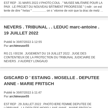
EST REP . 31 MARS 2022 // PHOTO COUL . " MUSEE MILITAIRE POUR LA
PAIX : LE PROJET DU NOUVEAU BÂTIMENT PROGRESSE " ( ndlr : on est
tente de dire " helas " ................... on s ' etonne de voir que la drac de metz n '
arrête pas ce projet inutile ,...
NEVERS . TRIBUNAL . . LEDUC marc-antoine .
19 JUILLET 2022
Publié le 30/07/2022 à 12:55
Par
archimeuse55
RG 21 / 00156 . JUGEMENT DU 19 JUILLET 2022 . JUGE DES
CONTENTIEUX DE LA PROTECTION DU TRIBUNAL JUDICIAIRE DE
NEVERS . // AUDREY LONGAUD
GISCARD D ' ESTAING . MOSELLE . DEPUTEE
ANNE - MARIE FRITSCH
Publié le 30/07/2022 à 11:47
Par
archimeuse55
EST REP . 29 JUILLET 2022 . PHOTO IERE FEMME DEPUTEE DE