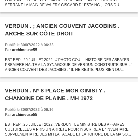
LORRAINE . LA DEPUTEE MOSELLANE ANNE - MARIE FRITSCH
SERRANT LA MAIN DE VALERY GISCARD D ' ESTAING , LORS DU
VOYAGE PRESIDENTIEL A METZ DU 25 NOVEMBRE 1976 .
VERDUN . ; ANCIEN COUVENT JACOBINS .
ARCHE SUR CÔTE DROIT
Publié le 30/07/2022 à 06:33
Par
archimeuse55
EST REP . 29 JUILLET 2022 ..// PHOTO COUL . HISTOIRE DES ABBAYES .
PREMIERE HALTE A LA SYNAGOGUE DE VERDUN CONSTRUITE SUR L '
ANCIEN COUVENT DES JACOBINS . " IL NE RESTE PLUS RIEN DU
COUVENT HORMIS UNE ARCHE SUR LE CÔTE DROIT ET LE NOM DE L '
IMPASSE...
VERDUN . N° 8 PLACE MGR GINISTY .
CHANOINE DE PLAINE . MH 1972
Publié le 30/07/2022 à 06:16
Par
archimeuse55
EST REP . 25 JUILLET 2022 . VERDUN . LE MINISTRE DES AFFAIRES
CULTURELLES A PRIS UN ARRÊTE POUR INSCRIRE A L ' INVENTAIRE
SUPPLEMENTAIRE DES MH LA FACADE ET LA TOITURE DE LA MAISON