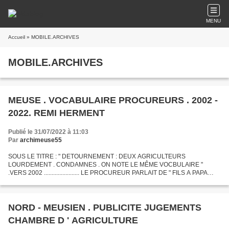
MENU
Accueil
» MOBILE.ARCHIVES
MOBILE.ARCHIVES
MEUSE . VOCABULAIRE PROCUREURS . 2002 -
2022. REMI HERMENT
Publié le 31/07/2022 à 11:03
Par
archimeuse55
SOUS LE TITRE : " DETOURNEMENT : DEUX AGRICULTEURS
LOURDEMENT . CONDAMNES . ON NOTE LE MÊME VOCBULAIRE "
.VERS 2002 ....................... LE PROCUREUR PARLAIT DE " FILS A PAPA
INCOMPETENT " A PROPOS D ' HERVE DROITCOURT , FILS DU DEPUTE
+ ANDRE .................................
NORD - MEUSIEN . PUBLICITE JUGEMENTS
CHAMBRE D ' AGRICULTURE