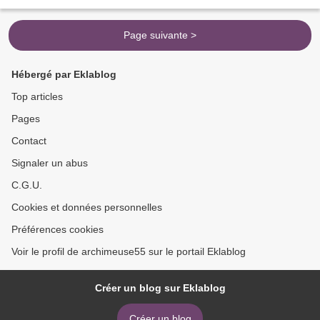
SITUEE AU N° 8 DE LA PLACE MGR GINISTY . CET HÔTEL PARTICULIER
QUI FAIT...
Page suivante >
Hébergé par Eklablog
Top articles
Pages
Contact
Signaler un abus
C.G.U.
Cookies et données personnelles
Préférences cookies
Voir le profil de archimeuse55 sur le portail Eklablog
Créer un blog sur Eklablog
Créer un blog