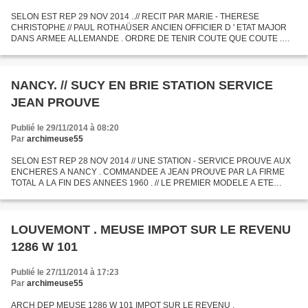
SELON EST REP 29 NOV 2014 ..// RECIT PAR MARIE - THERESE
CHRISTOPHE // PAUL ROTHAÜSER ANCIEN OFFICIER D ' ETAT MAJOR
DANS ARMEE ALLEMANDE . ORDRE DE TENIR COUTE QUE COUTE .
UNE CINQUANTAINE D ' OFFICIERS DE L ' ETAT MAJOR EN DESSINAIT
LA STATEGIE . DES...
NANCY. // SUCY EN BRIE STATION SERVICE
JEAN PROUVE
Publié le 29/11/2014 à 08:20
Par
archimeuse55
SELON EST REP 28 NOV 2014 // UNE STATION - SERVICE PROUVE AUX
ENCHERES A NANCY . COMMANDEE A JEAN PROUVE PAR LA FIRME
TOTAL A LA FIN DES ANNEES 1960 . // LE PREMIER MODELE A ETE
REALISE POUR SUCY EN BRIE EN 1969 .
LOUVEMONT . MEUSE IMPOT SUR LE REVENU
1286 W 101
Publié le 27/11/2014 à 17:23
Par
archimeuse55
ARCH DEP MEUSE 1286 W 101 IMPOT SUR LE REVENU .