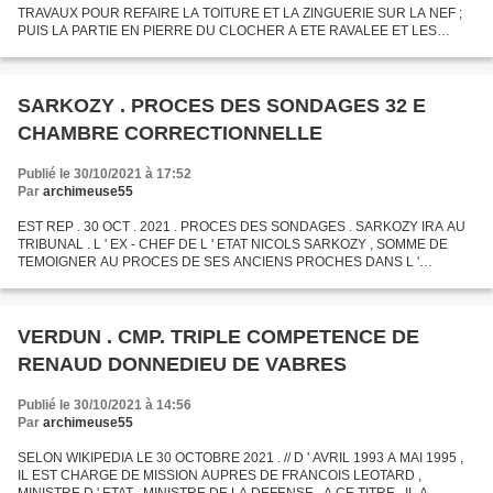
TRAVAUX POUR REFAIRE LA TOITURE ET LA ZINGUERIE SUR LA NEF ;
PUIS LA PARTIE EN PIERRE DU CLOCHER A ETE RAVALEE ET LES
PIERRES EN MAUVAIS ETAT REMPLACEES ; LES AUTRES FACADES
ONT RECU UN ENDUIT...
SARKOZY . PROCES DES SONDAGES 32 E
CHAMBRE CORRECTIONNELLE
Publié le 30/10/2021 à 17:52
Par
archimeuse55
EST REP . 30 OCT . 2021 . PROCES DES SONDAGES . SARKOZY IRA AU
TRIBUNAL . L ' EX - CHEF DE L ' ETAT NICOLS SARKOZY , SOMME DE
TEMOIGNER AU PROCES DE SES ANCIENS PROCHES DANS L '
AFFAIRE DES SONDAGES DE L ' ELYSEE , A CONFIRME QU ' IL SE
RENDRAIT BIEN...
VERDUN . CMP. TRIPLE COMPETENCE DE
RENAUD DONNEDIEU DE VABRES
Publié le 30/10/2021 à 14:56
Par
archimeuse55
SELON WIKIPEDIA LE 30 OCTOBRE 2021 . // D ' AVRIL 1993 A MAI 1995 ,
IL EST CHARGE DE MISSION AUPRES DE FRANCOIS LEOTARD ,