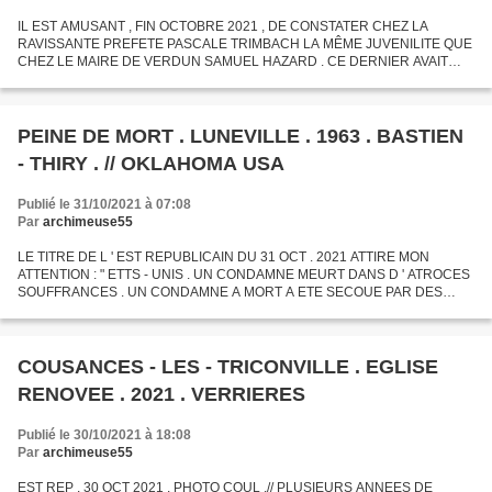
IL EST AMUSANT , FIN OCTOBRE 2021 , DE CONSTATER CHEZ LA
RAVISSANTE PREFETE PASCALE TRIMBACH LA MÊME JUVENILITE QUE
CHEZ LE MAIRE DE VERDUN SAMUEL HAZARD . CE DERNIER AVAIT
ENCOLLE LES PAGES D ' UN OPUSCULE HISTORIQUE DÛ A ARSENE
LUX SON PREDECESSEUR...
PEINE DE MORT . LUNEVILLE . 1963 . BASTIEN
- THIRY . // OKLAHOMA USA
Publié le 31/10/2021 à 07:08
Par
archimeuse55
LE TITRE DE L ' EST REPUBLICAIN DU 31 OCT . 2021 ATTIRE MON
ATTENTION : " ETTS - UNIS . UN CONDAMNE MEURT DANS D ' ATROCES
SOUFFRANCES . UN CONDAMNE A MORT A ETE SECOUE PAR DES
VOMISSEMENTS ET DES CONVULSIONS LORS DE SON EXECUTION
JEUDI DANS L ' ETAT...
COUSANCES - LES - TRICONVILLE . EGLISE
RENOVEE . 2021 . VERRIERES
Publié le 30/10/2021 à 18:08
Par
archimeuse55
EST REP . 30 OCT 2021 . PHOTO COUL .// PLUSIEURS ANNEES DE