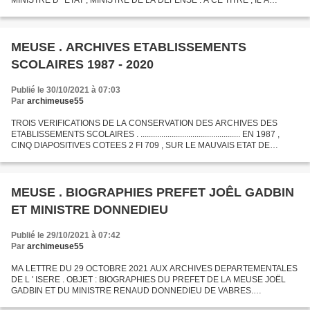
MINISTRE D ' ETAT , MINISTRE DE LA DEFENSE . A CE TITRE , IL A
PARTICIPE A LA NEGOCIATION D ' UN IMPORTANT CONTRAT SIGNE LE
19 NOVEMBRE...
MEUSE . ARCHIVES ETABLISSEMENTS
SCOLAIRES 1987 - 2020
Publié le 30/10/2021 à 07:03
Par
archimeuse55
TROIS VERIFICATIONS DE LA CONSERVATION DES ARCHIVES DES
ETABLISSEMENTS SCOLAIRES . ................................................ EN 1987 ,
CINQ DIAPOSITIVES COTEES 2 FI 709 , SUR LE MAUVAIS ETAT DE
CONSERVATION , DANS LES CAVES , DES ARCHIVES DU LYCEE...
MEUSE . BIOGRAPHIES PREFET JOÊL GADBIN
ET MINISTRE DONNEDIEU
Publié le 29/10/2021 à 07:42
Par
archimeuse55
MA LETTRE DU 29 OCTOBRE 2021 AUX ARCHIVES DEPARTEMENTALES
DE L ' ISERE . OBJET : BIOGRAPHIES DU PREFET DE LA MEUSE JOËL
GADBIN ET DU MINISTRE RENAUD DONNEDIEU DE VABRES.
...................... A BAR - LE - DUC ( meuse ) J ' AI VU UN ROBOT , UN PEU