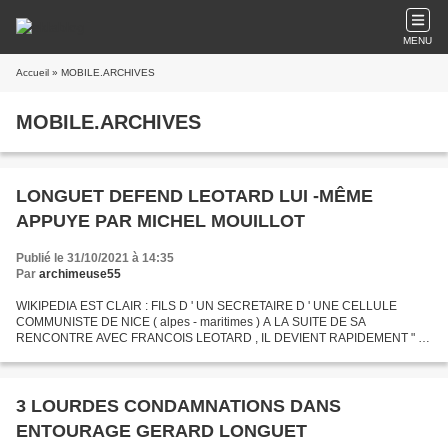
MENU
Accueil
» MOBILE.ARCHIVES
MOBILE.ARCHIVES
LONGUET DEFEND LEOTARD LUI -MÊME
APPUYE PAR MICHEL MOUILLOT
Publié le 31/10/2021 à 14:35
Par
archimeuse55
WIKIPEDIA EST CLAIR : FILS D ' UN SECRETAIRE D ' UNE CELLULE
COMMUNISTE DE NICE ( alpes - maritimes ) A LA SUITE DE SA
RENCONTRE AVEC FRANCOIS LEOTARD , IL DEVIENT RAPIDEMENT " L '
HOMME FORT " DU PARTI REPUBLICAIN DANS LES ALPES - MARITIMES
. ; ...................
3 LOURDES CONDAMNATIONS DANS
ENTOURAGE GERARD LONGUET