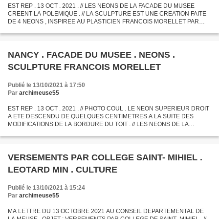
EST REP . 13 OCT . 2021 . // LES NEONS DE LA FACADE DU MUSEE
CREENT LA POLEMIQUE . // LA SCULPTURE EST UNE CREATION FAITE
DE 4 NEONS , INSPIREE AU PLASTICIEN FRANCOIS MORELLET PAR
LES GRILLES DE JEAN LAMOUR SUR LA PLACE STANISLAS TOUTE
PROCHE . DES TRAVAUX...
NANCY . FACADE DU MUSEE . NEONS .
SCULPTURE FRANCOIS MORELLET
Publié le 13/10/2021 à 17:50
Par
archimeuse55
EST REP . 13 OCT . 2021 . // PHOTO COUL . LE NEON SUPERIEUR DROIT
A ETE DESCENDU DE QUELQUES CENTIMETRES A LA SUITE DES
MODIFICATIONS DE LA BORDURE DU TOIT . // LES NEONS DE LA
FACADE DU MUSEE CREENT LA POLEMIQUE . LA SCULPTURE DE
FRANCOIS MORELLET ,...
VERSEMENTS PAR COLLEGE SAINT- MIHIEL .
LEOTARD MIN . CULTURE
Publié le 13/10/2021 à 15:24
Par
archimeuse55
MA LETTRE DU 13 OCTOBRE 2021 AU CONSEIL DEPARTEMENTAL DE