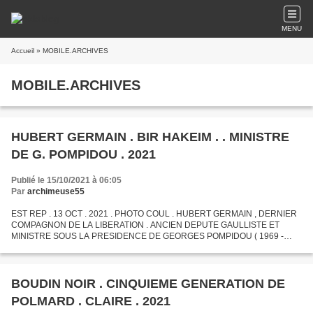
MENU
Accueil
» MOBILE.ARCHIVES
MOBILE.ARCHIVES
HUBERT GERMAIN . BIR HAKEIM . . MINISTRE
DE G. POMPIDOU . 2021
Publié le 15/10/2021 à 06:05
Par
archimeuse55
EST REP . 13 OCT . 2021 . PHOTO COUL . HUBERT GERMAIN , DERNIER
COMPAGNON DE LA LIBERATION . ANCIEN DEPUTE GAULLISTE ET
MINISTRE SOUS LA PRESIDENCE DE GEORGES POMPIDOU ( 1969 -
1974 ) HUBERT GERMAIN AVAIT FÊTE LE 6 AOUT SON 101 E
ANNIVERSAIRE . FILS D...
BOUDIN NOIR . CINQUIEME GENERATION DE
POLMARD . CLAIRE . 2021