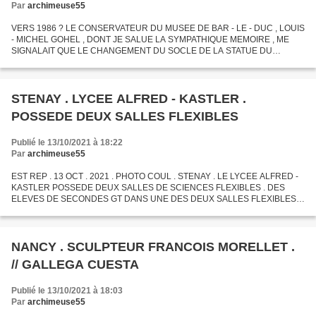
Par
archimeuse55
VERS 1986 ? LE CONSERVATEUR DU MUSEE DE BAR - LE - DUC , LOUIS
- MICHEL GOHEL , DONT JE SALUE LA SYMPATHIQUE MEMOIRE , ME
SIGNALAIT QUE LE CHANGEMENT DU SOCLE DE LA STATUE DU
MARECHAL OUDINOT SUITE A LA RELEGATION DE LADITE STATUE
DANS UN COIN DE LA PLACE...
STENAY . LYCEE ALFRED - KASTLER .
POSSEDE DEUX SALLES FLEXIBLES
Publié le 13/10/2021 à 18:22
Par
archimeuse55
EST REP . 13 OCT . 2021 . PHOTO COUL . STENAY . LE LYCEE ALFRED -
KASTLER POSSEDE DEUX SALLES DE SCIENCES FLEXIBLES . DES
ELEVES DE SECONDES GT DANS UNE DES DEUX SALLES FLEXIBLES .
EN PREMIER PLAN , LE TROPHEE FABRIQUE PAR LE LYCEE CLAUDEL
DES METIERS...
NANCY . SCULPTEUR FRANCOIS MORELLET .
// GALLEGA CUESTA
Publié le 13/10/2021 à 18:03
Par
archimeuse55