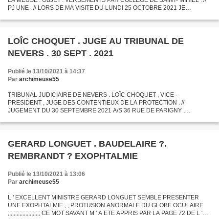
LA MEUSE . OBJET : VERSEMENTS PAR COLLEGE DE SAINT- MIHIEL . //
PJ UNE . // LORS DE MA VISITE DU LUNDI 25 OCTOBRE 2021 JE
SOUHAIT POUVOIR CONSULTER , EN SALLE DE LECTURE , LES
BORDEREAUX DES VERSEMENTS...
LOÎC CHOQUET . JUGE AU TRIBUNAL DE
NEVERS . 30 SEPT . 2021
Publié le 13/10/2021 à 14:37
Par
archimeuse55
TRIBUNAL JUDICIAIRE DE NEVERS . LOÏC CHOQUET , VICE -
PRESIDENT , JUGE DES CONTENTIEUX DE LA PROTECTION . //
JUGEMENT DU 30 SEPTEMBRE 2021 A/S 36 RUE DE PARIGNY ,
RESIDENCE LES GEMEAUX , A NEVERS .
GERARD LONGUET . BAUDELAIRE ?.
REMBRANDT ? EXOPHTALMIE
Publié le 13/10/2021 à 13:06
Par
archimeuse55
L ' EXCELLENT MINISTRE GERARD LONGUET SEMBLE PRESENTER
UNE EXOPHTALMIE , , PROTUSION ANORMALE DU GLOBE OCULAIRE
;;;;;;;;;;;;;;;;;;;;;; CE MOT SAVANT M ' A ETE APPRIS PAR LA PAGE 72 DE L '