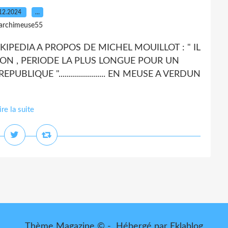
12.2024
…
 archimeuse55
KIPEDIA A PROPOS DE MICHEL MOUILLOT : " IL
ION , PERIODE LA PLUS LONGUE POUR UN
QUE "....................... EN MEUSE A VERDUN
ire la suite
Thème Magazine © - Hébergé par
Eklablog