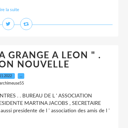
ire la suite
LA GRANGE A LEON " .
ION NOUVELLE
11.2022
…
 archimeuse55
ONTRES . . BUREAU DE L ' ASSOCIATION
RESIDENTE MARTINA JACOBS , SECRETAIRE
ssi presidente de l ' association des amis de l '