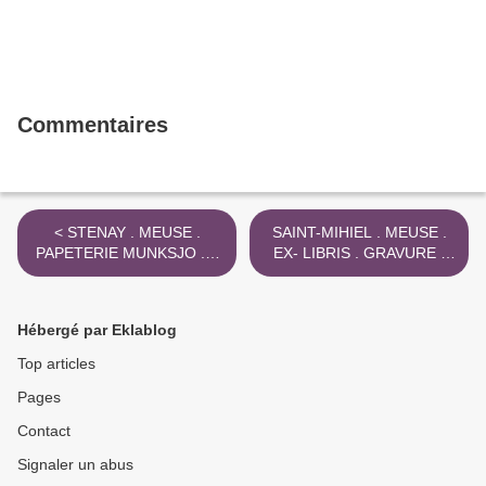
Commentaires
< STENAY . MEUSE .
SAINT-MIHIEL . MEUSE .
PAPETERIE MUNKSJO . //
EX- LIBRIS . GRAVURE .
DONCHERY // MICHAUX
CHELIDOINES . 2017 >
Hébergé par Eklablog
Top articles
Pages
Contact
Signaler un abus