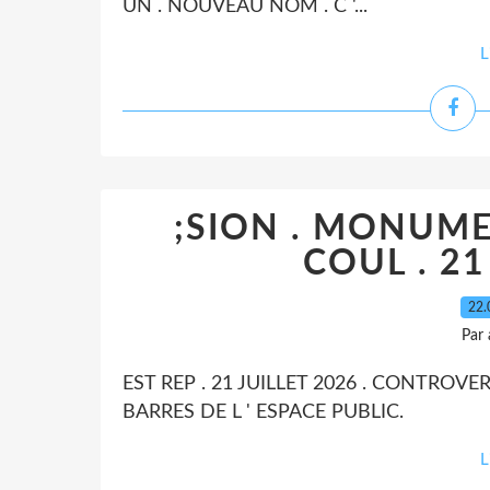
UN . NOUVEAU NOM . C '...
L
;SION . MONUME
COUL . 21
22.
Par
EST REP . 21 JUILLET 2026 . CONTROVE
BARRES DE L ' ESPACE PUBLIC.
L