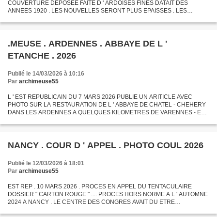
COUVERTURE DEPOSEE FAITE D ' ARDOISES FINES DATAIT DES
ANNEES 1920 . LES NOUVELLES SERONT PLUS EPAISSES . LES
ANCIENS CLOUS EN FER CORRODES SERONT REMPLACES PAR DES
CLOUS CRAMPONNES EN CUIVRE...
.MEUSE . ARDENNES . ABBAYE DE L '
ETANCHE . 2026
Publié le 14/03/2026 à 10:16
Par
archimeuse55
L ' EST REPUBLICAIN DU 7 MARS 2026 PUBLIE UN ARITICLE AVEC
PHOTO SUR LA RESTAURATION DE L ' ABBAYE DE CHATEL - CHEHERY
DANS LES ARDENNES A QUELQUES KILOMETRES DE VARENNES - EN -
ARGONNE ........ ABBAYE QUI CONNUT DES USAGES MILITAIRES
HOPITAL ALLEMAND...
NANCY . COUR D ' APPEL . PHOTO COUL 2026
Publié le 12/03/2026 à 18:01
Par
archimeuse55
EST REP . 10 MARS 2026 . PROCES EN APPEL DU TENTACULAIRE
DOSSIER " CARTON ROUGE " .... PROCES HORS NORME A L ' AUTOMNE
2024 A NANCY . LE CENTRE DES CONGRES AVAIT DU ETRE
REQUISITIONNE DURANT 4 SEMAINES POUR POUVOIR ACCUEILLIR