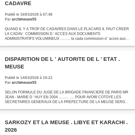
CADAVRE
Publié le 16/03/2026 à 07:48
Par
archimeuse55
QUAND IL Y A TROP DE CADAVRES DANS LE PLACARD IL FAUT CREER
LA CADAV : COMMISSION D ' ACCES AUX DOCUMENTS
ADMINISTRATIFS VOLUMINEUX ........... la cada commission d ' acces aux
documents administratifs s ' interesse aux documents isoles ....... QUE
FAIRE...
DISPARITION DE L ' AUTORITE DE L ' ETAT .
MEUSE
Publié le 14/03/2026 à 19:22
Par
archimeuse55
SELON FORMULE DU JUGE DE LA BRIGADE FINANCIERE DE PARIS MR
JEAN - MARIE D ' HUY EN 2004 ........... ..... POUR AVOIR COTOYE LES
SECRETAIRES GENERAUX DE LA PREFECTURE DE LA MEUSE SERGE
HAUCHARD ET OLIVIER VASSEROT EN 1979 A COTE DU FANTÔME
PREFECTORAL...
SARKOZY ET LA MEUSE . LIBYE ET KARACHI .
2026