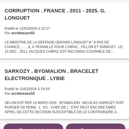
LEURS AVOCATS ET LES QUELQUE...
CORRUPTION . FRANCE . 2011 - 2025. G.
LONGUET
Publié le 12/03/2026 à 12:17
Par
archimeuse55
LE MINISTRE DE LA DEFENSE GERARD LONGUET N ' A PAS DE
CHANCE..........IL A TRAVAILLE POUR CHIRAC , FILLON ET SARKOZY . LE
15 DEC . 2011 JACQUES CHIRAC EST RECONNU COUPABLE DE
DETOURNEMENT DE FONDS ET D ' ABUS DE CONFIANCE PAR LE
TRIBUNAL CORRECTIONNEL...
SARKOZY . BYGMALION . BRACELET
ELECTRONIQUE . LYBIE
Publié le 11/03/2026 à 19:55
Par
archimeuse55
SELON EST REP 10 MARS 2026 . BYGMALION : NICOLAS SARKOZY DOIT
PURGER SA PEINE . L ' EX - CHEF DE L ' ETAT PEUT ENCORE FAIRE
APPEL DE CETTE DECISION SUSCEPTIBLE DE LE CONTRAINDRE A
PORTER DE NOUVEAU UN BRACELET ELECTRONIQUE . EN OUTRE ,
NICOLAS SARKOZY...