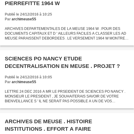
PIERREFITTE 1964 W
Publié le 24/12/2016 à 10:25
Par
archimeuse55
ARCHIVES DEPARTEMENTALES DE LA MEUSE 1964 W . POUR DES
DOCUMENTS CAPITAUX ET D ' AILLEURS FACILES A CLASSER LES AD
MEUSE PARAISSENT DEBORDEES . LE VERSEMENT 1964 W MONTRE
LA RECUPERATION EN AVEYRON DE DOCUMENTS ( 1940 - 1955 ) DES
HYPOTHEQUES DE BAR -...
SCIENCES PO NANCY ETUDE
DECENTRALISATION EN MEUSE . PROJET ?
Publié le 24/12/2016 à 10:05
Par
archimeuse55
LETTRE 24 DEC 2016 A MR LE PRSEIDENT DE SCIENCES PO NANCY .
MONSIEUR LE PRESIDENT , JE SOUHAITERAIS SAVOIR DE VOTRE
BIENVEILLANCE S ' IL NE SERAIT PAS POSSIBLE A UN DE VOS
ETUDIANTS D " ETUDIER LA " DECENTRALISATION " EN MEUSE . L '
ANCIEN SECRETAIRE...
ARCHIVES DE MEUSE . HISTOIRE
INSTITUTIONS . EFFORT A FAIRE