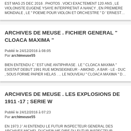
EST MAG 25 DEC 2016 . PHOTOS . VOICI EXACTEMENT 120 ANS , LE
VIOLONISTE EUGENE YSAYE INTERPRETAIT A NANCY , EN PREMIERE
MONDIALE , LE " POEME POUR VIOLON ET ORCHESTRE " D ' ERNEST
CHAUSON
ARCHIVES DE MEUSE . FICHIER GENERAL "
CLOACA MAXIMA "
Publié le 24/12/2016 à 08:05
Par
archimeuse55
BIEN ENTENDU C ' EST UNE ANTIPHRASE . LE " CLOACA MAXIMA "
EXISTAIT DEBUT 1991 RUE MONSEIGNEUR - AIMOND , A BAR - LE - DUC
, SOUS FORME PAPIER HELAS . ... LE NOUVEAU " CLOACA MAXIMA " DE
LA RUE D ' AULNOIS COLLECTERAIT , SOUS FORME INFORMATIQUE , L
'...
ARCHIVES DE MEUSE . LES EXPLOSIONS DE
1911 -17 ; SERIE W
Publié le 24/12/2016 à 07:23
Par
archimeuse55
EN 1973 J ' AI ENTENDU LE FUTUR INSPECTEUR GENERAL DES