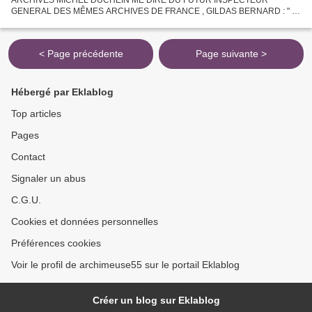
ARCHIVES MICHEL DUCHEIN ME DIRE DU FUTUR INSPECTEUR
GENERAL DES MÊMES ARCHIVES DE FRANCE , GILDAS BERNARD : " IL
N ' A AUCUN SENS ADMINISTRATIF " . LES DEUX CERVEAUX S
'APPRECIAIENT PEU . MICHEL DUCHEIN...
< Page précédente
Page suivante >
Hébergé par Eklablog
Top articles
Pages
Contact
Signaler un abus
C.G.U.
Cookies et données personnelles
Préférences cookies
Voir le profil de archimeuse55 sur le portail Eklablog
Créer un blog sur Eklablog