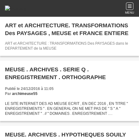
MENU
ART et ARCHITECTURE. TRANSFORMATIONS
Des PAYSAGES , MEUSE et FRANCE ENTIERE
ART et ARCHITECTURE : TRANSFORMATIONS Des PAYSAGES dans le
DEPARTEMENT de la MEUSE
MEUSE . ARCHIVES . SERIE Q .
ENREGISTREMENT . ORTHOGRAPHE
Publié le 24/12/2016 à 11:05
Par
archimeuse55
LE SITE INTERNET DES AD MEUSE ECRIT , EN DEC 2016 , EN TITRE "
ENREGISTREMENTS " . EN GENERAL ON NE MET PAS DE " S " A "
ENREGISTREMENT " . // " DOMAINES . ENREGISTREMENT .
HYPOTHEQUES ( 1800 - 1940 ) . SERIE Q . ETAT DES FONDS EN 1917 .
PAR P. D ' ARBOIS...
MEUSE. ARCHIVES . HYPOTHEQUES SOUILY