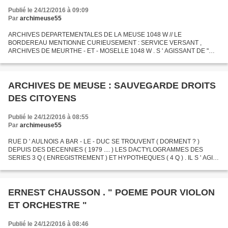
Publié le 24/12/2016 à 09:09
Par
archimeuse55
ARCHIVES DEPARTEMENTALES DE LA MEUSE 1048 W // LE
BORDEREAU MENTIONNE CURIEUSEMENT : SERVICE VERSANT ,
ARCHIVES DE MEURTHE - ET - MOSELLE 1048 W . S ' AGISSANT DE "
MAIN - D ' OEUVRE EMPLOYEE AU TITRE DE L ' AIDE AUX FORCES
ALLIEES : PIECES DE COMPTABILITE...
ARCHIVES DE MEUSE : SAUVEGARDE DROITS
DES CITOYENS
Publié le 24/12/2016 à 08:55
Par
archimeuse55
RUE D ' AULNOIS A BAR - LE - DUC SE TROUVENT ( DORMENT ? )
DEPUIS DES DECENNIES ( 1979 .... ) LES DACTYLOGRAMMES DES
SERIES 3 Q ( ENREGISTREMENT ) ET HYPOTHEQUES ( 4 Q ) . IL S ' AGIT
DE DOCUMENTS QUI SONT LE GAGNE - PAIN DES GENEALOGISTES
PROFESSIONNELS...
ERNEST CHAUSSON . " POEME POUR VIOLON
ET ORCHESTRE "
Publié le 24/12/2016 à 08:46