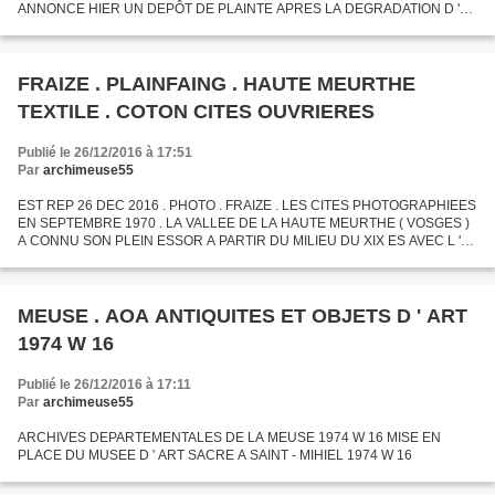
ANNONCE HIER UN DEPÔT DE PLAINTE APRES LA DEGRADATION D '
UN MONUMENT DE LA VILLE COMMEMORANT L ' ABOLITION DE L '
ESCLAVAGE . L ' OUVRAGE DU...
FRAIZE . PLAINFAING . HAUTE MEURTHE
TEXTILE . COTON CITES OUVRIERES
Publié le 26/12/2016 à 17:51
Par
archimeuse55
EST REP 26 DEC 2016 . PHOTO . FRAIZE . LES CITES PHOTOGRAPHIEES
EN SEPTEMBRE 1970 . LA VALLEE DE LA HAUTE MEURTHE ( VOSGES )
A CONNU SON PLEIN ESSOR A PARTIR DU MILIEU DU XIX ES AVEC L '
ARRIVEE DE L ' INDUSTRIE COTONNIERE QUI EMPLOYAIT PLUS DE
1850 OUVRIERS...
MEUSE . AOA ANTIQUITES ET OBJETS D ' ART
1974 W 16
Publié le 26/12/2016 à 17:11
Par
archimeuse55
ARCHIVES DEPARTEMENTALES DE LA MEUSE 1974 W 16 MISE EN
PLACE DU MUSEE D ' ART SACRE A SAINT - MIHIEL 1974 W 16