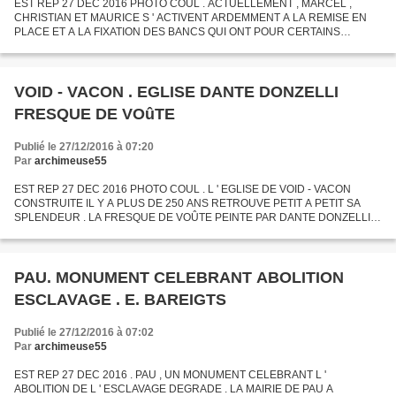
EST REP 27 DEC 2016 PHOTO COUL . ACTUELLEMENT , MARCEL ,
CHRISTIAN ET MAURICE S ' ACTIVENT ARDEMMENT A LA REMISE EN
PLACE ET A LA FIXATION DES BANCS QUI ONT POUR CERTAINS
SOUFFERT DE L ' HUMIDITE . LA PIECE MAITRESSE , LA GRANDE
FRESQUE DE VOÛTE DITE...
VOID - VACON . EGLISE DANTE DONZELLI
FRESQUE DE VOûTE
Publié le 27/12/2016 à 07:20
Par
archimeuse55
EST REP 27 DEC 2016 PHOTO COUL . L ' EGLISE DE VOID - VACON
CONSTRUITE IL Y A PLUS DE 250 ANS RETROUVE PETIT A PETIT SA
SPLENDEUR . LA FRESQUE DE VOÛTE PEINTE PAR DANTE DONZELLI A
RETROUVE TOUT SON ECLAT .
PAU. MONUMENT CELEBRANT ABOLITION
ESCLAVAGE . E. BAREIGTS
Publié le 27/12/2016 à 07:02
Par
archimeuse55
EST REP 27 DEC 2016 . PAU , UN MONUMENT CELEBRANT L '
ABOLITION DE L ' ESCLAVAGE DEGRADE . LA MAIRIE DE PAU A