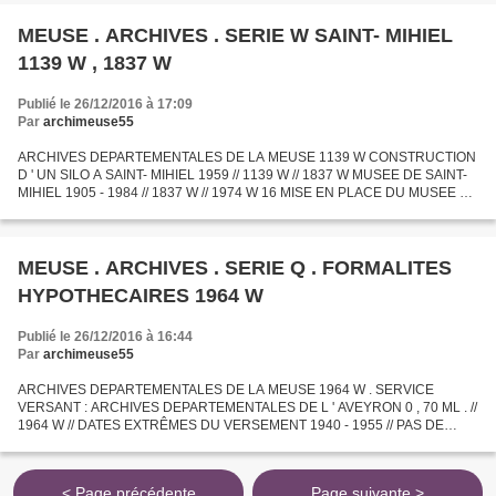
MEUSE . ARCHIVES . SERIE W SAINT- MIHIEL
1139 W , 1837 W
Publié le 26/12/2016 à 17:09
Par
archimeuse55
ARCHIVES DEPARTEMENTALES DE LA MEUSE 1139 W CONSTRUCTION
D ' UN SILO A SAINT- MIHIEL 1959 // 1139 W // 1837 W MUSEE DE SAINT-
MIHIEL 1905 - 1984 // 1837 W // 1974 W 16 MISE EN PLACE DU MUSEE D '
ART SACRE A SAINT- MIHIEL 1974 W 16
MEUSE . ARCHIVES . SERIE Q . FORMALITES
HYPOTHECAIRES 1964 W
Publié le 26/12/2016 à 16:44
Par
archimeuse55
ARCHIVES DEPARTEMENTALES DE LA MEUSE 1964 W . SERVICE
VERSANT : ARCHIVES DEPARTEMENTALES DE L ' AVEYRON 0 , 70 ML . //
1964 W // DATES EXTRÊMES DU VERSEMENT 1940 - 1955 // PAS DE
DATE DE PRISE EN CHARGE . AUCUNE SIGNATURE // 1964 W // PAS DE
MENTION DE...
< Page précédente
Page suivante >