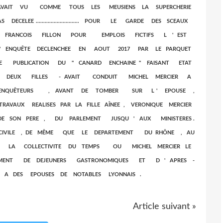
 DE PASSAGE AVAIT VU COMME TOUS LES MEUSIENS LA SUPERCHERIE
EE ............................. POUR LE GARDE DES SCEAUX
RANCOIS FILLON POUR EMPLOIS FICTIFS L ' EST
L ' ENQUÊTE DECLENCHEE EN AOUT 2017 PAR LE PARQUET
UNE PUBLICATION DU " CANARD ENCHAINE " FAISANT ETAT
S DEUX FILLES - AVAIT CONDUIT MICHEL MERCIER A
S ENQUÊTEURS , AVANT DE TOMBER SUR L ' EPOUSE ,
VAUX REALISES PAR LA FILLE AÎNEE , VERONIQUE MERCIER
E SON PERE , DU PARLEMENT JUSQU ' AUX MINISTERES .
 CIVILE , DE MÊME QUE LE DEPARTEMENT DU RHÔNE , AU
NS LA COLLECTIVITE DU TEMPS OU MICHEL MERCIER LE
CIPALEMENT DE DEJEUNERS GASTRONOMIQUES ET D ' APRES -
 A DES EPOUSES DE NOTABLES LYONNAIS .
Article suivant »