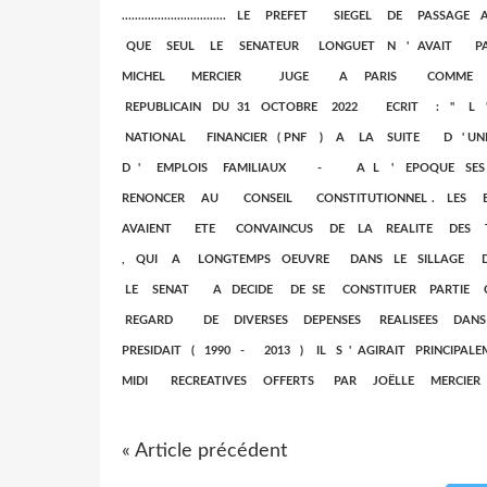
................................ LE PREFET SIEGEL
QUE SEUL LE SENATEUR LONGUET N ' AVAIT PAS DECEL
MICHEL MERCIER JUGE A PARIS COMME F
REPUBLICAIN DU 31 OCTOBRE 2022 ECRIT : " 
NATIONAL FINANCIER ( PNF ) A LA SUITE D ' 
D ' EMPLOIS FAMILIAUX - A L ' EPOQUE SE
RENONCER AU CONSEIL CONSTITUTIONNEL . LE
AVAIENT ETE CONVAINCUS DE LA REALITE DES TRA
, QUI A LONGTEMPS OEUVRE DANS LE SILLAGE D
LE SENAT A DECIDE DE SE CONSTITUER PARTIE
REGARD DE DIVERSES DEPENSES REALISEES DA
PRESIDAIT ( 1990 - 2013 ) IL S ' AGIRAIT PRIN
MIDI RECREATIVES OFFERTS PAR JOËLLE MERCIER
« Article précédent