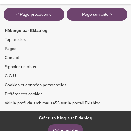
ACIE RECESSISSE ; ILLUM DEFENDERE , TUERI , SUA QUOQUE FORTIA
FACTA GLORIAE...
< Page précédente
Page suivante >
Hébergé par Eklablog
Top articles
Pages
Contact
Signaler un abus
C.G.U.
Cookies et données personnelles
Préférences cookies
Voir le profil de archimeuse55 sur le portail Eklablog
Créer un blog sur Eklablog
Créer un blog