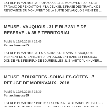
EST REP 19 MAI 2018 . // PHOTO COUL . // LE MONUMENT LORS DES
TRAVAUX DE RENOVATION . // LA DEUXIEME PHASE DES TRAVAUX DE
RENOVATION DU MONUMENT DE LA BUTTE DE VAUQUOIS VIENT DE S '
ACHEVER . ALORS QUE LA PREMIERE PHASE A ETE FINANCEE PAR LA
DRAC , LA...
MEUSE . VAUQUOIS . 31 E RI // 231 E DE
RESERVE . // 35 E TERRITORIAL
Publié le 19/05/2018 à 15:45
Par
archimeuse55
EST REP 19 MAI 2018 . // LES ARCHIVES DES AMIS DE VAUQUOIS
VIENNENT DE S ' ENRICHIR D ' UN DOCUMENT RARE ET PRECIEUX ,
DON DE MME PEUREUX DE BOUREUILLES . IL S ' AGIT D ' UN NUMERO
SPECIAL DE " LA LIAISON " BULLETIN N° 12 , DATE DE JUILLET 1926 , DE
LA...
MEUSE. // BUXIERES -SOUS-LES-CÔTES . //
REFUGE DE MORINVAUX . 2018
Publié le 19/05/2018 à 15:39
Par
archimeuse55
EST REP 19 MAI 2018 // PHOTO // LA FONTAINE A DEMANDE PLUSIEURS