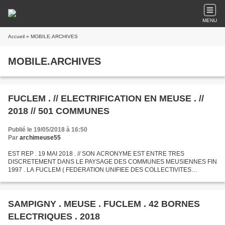
MENU
Accueil
» MOBILE.ARCHIVES
MOBILE.ARCHIVES
FUCLEM . // ELECTRIFICATION EN MEUSE . //
2018 // 501 COMMUNES
Publié le 19/05/2018 à 16:50
Par
archimeuse55
EST REP . 19 MAI 2018 . // SON ACRONYME EST ENTRE TRES
DISCRETEMENT DANS LE PAYSAGE DES COMMUNES MEUSIENNES FIN
1997 . LA FUCLEM ( FEDERATION UNIFIEE DES COLLECTIVITES
LOCALES POUR L ' ELECTRIFICATION EN MEUSE ) EST TOUT
NATURELLEMENT MONTEE EN INTENSITE...
SAMPIGNY . MEUSE . FUCLEM . 42 BORNES
ELECTRIQUES . 2018