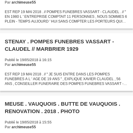
Par
archimeuse55
EST REP 19 MAI 2018 . // POMPES FUNEBRES VASSART - CLAUDEL . // "
EN 1980 L ' ENTREPRISE COMPTAIT 11 PERSONNES , NOUS SOMMES 6
PLEIN - TEMPS AUJOURD ' HUI SANS COMPTER LES PORTEURS QUI
SONT VACATAIRES . AUTREFOIS , ON FAISAIT BEAUCOUP DE
MARBRERIE , BEAUCOUP...
STENAY . POMPES FUNEBRES VASSART -
CLAUDEL // MARBRIER 1929
Publié le 19/05/2018 à 16:15
Par
archimeuse55
EST REP 19 MAI 2018 . // " JE SUIS ENTRE DANS LES POMPES
FUNEBRES A L ' AGE DE 19 ANS " , EXPLIQUE XAVIER CLAUDEL , 56
ANS , CONSEILLER FUNERAIRE DES POMPES FUNEBRES VASSART -
CLAUDEL , ENTREPRISE QUI F ÊTERA SES 90 ANS L ' AN PROCHAIN .
MEUSE . VAUQUOIS . BUTTE DE VAUQUOIS .
RENOVATION . 2018 . PHOTO
Publié le 19/05/2018 à 15:55
Par
archimeuse55