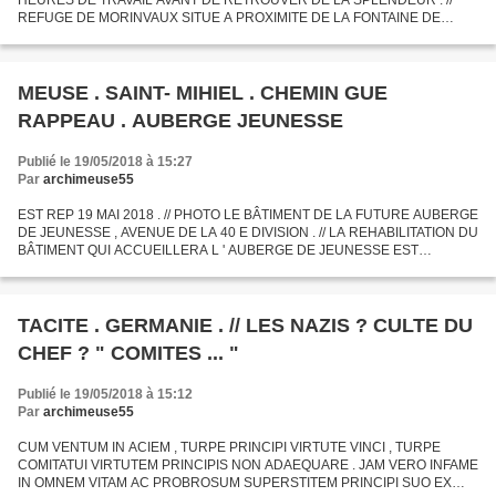
HEURES DE TRAVAIL AVANT DE RETROUVER DE LA SPLENDEUR . //
REFUGE DE MORINVAUX SITUE A PROXIMITE DE LA FONTAINE DE
WOINVILLE . // DEMOUSSAGE . POSE D ' UNE NOUVELLE GOUTTIERE .
MEUSE . SAINT- MIHIEL . CHEMIN GUE
RAPPEAU . AUBERGE JEUNESSE
Publié le 19/05/2018 à 15:27
Par
archimeuse55
EST REP 19 MAI 2018 . // PHOTO LE BÂTIMENT DE LA FUTURE AUBERGE
DE JEUNESSE , AVENUE DE LA 40 E DIVISION . // LA REHABILITATION DU
BÂTIMENT QUI ACCUEILLERA L ' AUBERGE DE JEUNESSE EST
IMMINENTE . EN ATTENDANT LES BENEVOLES ET ELUS LOCAUX ONT
PRESENTE...
TACITE . GERMANIE . // LES NAZIS ? CULTE DU
CHEF ? " COMITES ... "
Publié le 19/05/2018 à 15:12
Par
archimeuse55
CUM VENTUM IN ACIEM , TURPE PRINCIPI VIRTUTE VINCI , TURPE
COMITATUI VIRTUTEM PRINCIPIS NON ADAEQUARE . JAM VERO INFAME
IN OMNEM VITAM AC PROBROSUM SUPERSTITEM PRINCIPI SUO EX