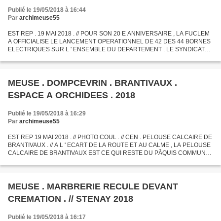
Publié le 19/05/2018 à 16:44
Par
archimeuse55
EST REP . 19 MAI 2018 . // POUR SON 20 E ANNIVERSAIRE , LA FUCLEM
A OFFICIALISE LE LANCEMENT OPERATIONNEL DE 42 DES 44 BORNES
ELECTRIQUES SUR L ' ENSEMBLE DU DEPARTEMENT . LE SYNDICAT
MIXTE GAGNE EN INTENSITE AU FIL DES ANNEES .
MEUSE . DOMPCEVRIN . BRANTIVAUX .
ESPACE A ORCHIDEES . 2018
Publié le 19/05/2018 à 16:29
Par
archimeuse55
EST REP 19 MAI 2018 . // PHOTO COUL . // CEN . PELOUSE CALCAIRE DE
BRANTIVAUX . // A L ' ECART DE LA ROUTE ET AU CALME , LA PELOUSE
CALCAIRE DE BRANTIVAUX EST CE QUI RESTE DU PÂQUIS COMMUNAL
QUI RECOUVRAIT TOUTE LA CÔTE AVANT L ' OUVERTURE DE
CARRIERE...
MEUSE . MARBRERIE RECULE DEVANT
CREMATION . // STENAY 2018
Publié le 19/05/2018 à 16:17