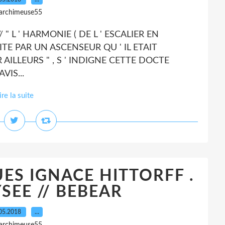
 archimeuse55
 " L ' HARMONIE ( DE L ' ESCALIER EN
TE PAR UN ASCENSEUR QU ' IL ETAIT
 AILLEURS " , S ' INDIGNE CETTE DOCTE
IS...
ire la suite
ES IGNACE HITTORFF .
YSEE // BEBEAR
05.2018
…