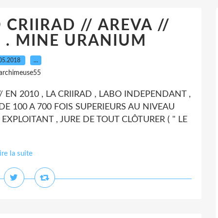
 CRIIRAD // AREVA //
E . MINE URANIUM
05.2018
…
 archimeuse55
/ EN 2010 , LA CRIIRAD , LABO INDEPENDANT ,
E 100 A 700 FOIS SUPERIEURS AU NIVEAU
N EXPLOITANT , JURE DE TOUT CLÔTURER ( " LE
ire la suite