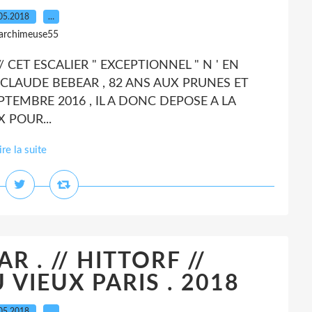
05.2018
…
 archimeuse55
/ CET ESCALIER " EXCEPTIONNEL " N ' EN
 CLAUDE BEBEAR , 82 ANS AUX PRUNES ET
TEMBRE 2016 , IL A DONC DEPOSE A LA
 POUR...
ire la suite
R . // HITTORF //
VIEUX PARIS . 2018
05.2018
…