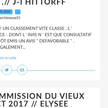
.// J-I HITTORFF
05.2018
…
 archimeuse55
/ UN CLASSEMENT VITE CLASSE . L '
 - DONT L ' AVIS N ' EST QUE CONSULTATIF
ÔT EMIS UN AVIS " DEFAVORABLE " .
GALEMENT...
ire la suite
OMMISSION DU VIEUX
CT 2017 // ELYSEE