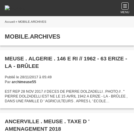
MENU
Accueil
» MOBILE.ARCHIVES
MOBILE.ARCHIVES
MEUSE . ALGERIE . 146 E RI // 1962 - 63 ERIZE -
LA - BRÛLEE
Publié le 28/11/2017 à 05:49
Par
archimeuse55
EST REP 28 NOV 2017 // DECES DE PIERRE DOLZADELLI . PHOTO // . "
PIERRE DOLZADELLI EST NE LE 15 AVRIL 1942 A ERIZE - LA - BRÛLEE ,
DANS UNE FAMILLE D ' AGRICULTEURS . APRES L ' ECOLE
COMMUNALE DU VILLAGE , IL SUIT DES COURS D ' AGRICULTURE A
VAVINCOURT...
ANCERVILLE . MEUSE . TAXE D '
AMENAGEMENT 2018