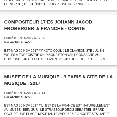
SAINT - NICOLAS DES LORRAINS , DE NANCY , CATHERINE POUPART
ECRIT ( SIC ) DES ICÔNES DEPUIS PLUSIEURS ANNEES .
COMPOSITEUR 17 ES JOHANN JACOB
FROBERGER .// FRANCHE - COMTE
Publié le 27/11/2017 à 17:36
Par
archimeuse55
EST MAG 26 NOV 2017 // PHOTO COUL // LE CLAVECINISTE JULIEN
WOLFS A ENREGISTRE UN DISQUE ETONNANT CONSACRE AU
COMPOSITEUR DU 17 E S JOHANN JACOB FROBERGER , CELEBRE EN
FRANCHE - COMTE . VOILA BIEN UN DIABLE D ' HOMME ET SON
HISTOIRE MERITERAIT D ' ÊTRE...
MUSEE DE LA MUSIQUE . // PARIS // CITE DE LA
MUSIQUE . 2017
Publié le 27/11/2017 à 17:14
Par
archimeuse55
EST MAG 26 NOV 2017 // L ' EST DE LA FRANCE EST NATURELLEMENT
AU MUSEE . BIEN SÛR , LE STRASBOURGEOIS SEBASTIEN ERARD
OCCUPE UNE PLACE IMPORTANTE AVEC SES PIANOS ET SES HARPES