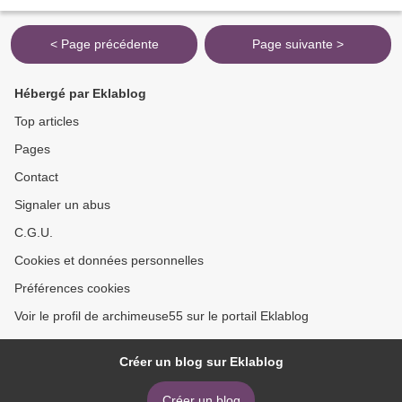
. LA LUTHERIE ET L ' ARCHETERIE DE MIRECOURT ( VOSGES ) SONT
BIEN LA ET LA...
< Page précédente
Page suivante >
Hébergé par Eklablog
Top articles
Pages
Contact
Signaler un abus
C.G.U.
Cookies et données personnelles
Préférences cookies
Voir le profil de archimeuse55 sur le portail Eklablog
Créer un blog sur Eklablog
Créer un blog