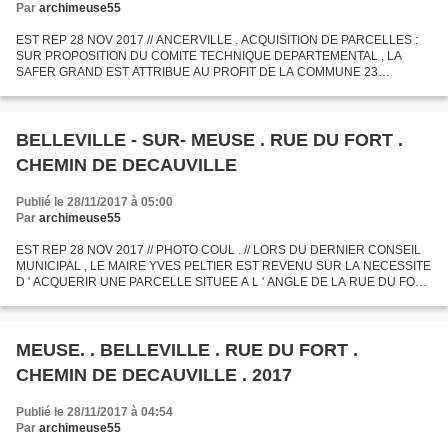
Par
archimeuse55
EST REP 28 NOV 2017 // ANCERVILLE . ACQUISITION DE PARCELLES :
SUR PROPOSITION DU COMITE TECHNIQUE DEPARTEMENTAL , LA
SAFER GRAND EST ATTRIBUE AU PROFIT DE LA COMMUNE 23
PARCELLES POUR UN MONTANT DE 83 970 EUROS , 74 . A CETTE
SOMME S ' AJOUTENT 6750...
BELLEVILLE - SUR- MEUSE . RUE DU FORT .
CHEMIN DE DECAUVILLE
Publié le 28/11/2017 à 05:00
Par
archimeuse55
EST REP 28 NOV 2017 // PHOTO COUL . // LORS DU DERNIER CONSEIL
MUNICIPAL , LE MAIRE YVES PELTIER EST REVENU SUR LA NECESSITE
D ' ACQUERIR UNE PARCELLE SITUEE A L ' ANGLE DE LA RUE DU FORT
ET DU CHEMIN DE DECAUVILLE . CE DERNIER DESSERT LES MAISONS
ET...
MEUSE. . BELLEVILLE . RUE DU FORT .
CHEMIN DE DECAUVILLE . 2017
Publié le 28/11/2017 à 04:54
Par
archimeuse55