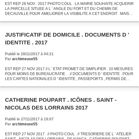
EST REP 28 NOV . 2017 PHOTO COUL . LA MAIRIE SOUHAITE ACQUERIR
LA PARCELLE SITUEE A L ' ANGLE DU FORT ET DU CHEMIN DE
DECAUVILLE POUR AMELIORER LA VISIBILITE A CET ENDROIT . MAIS
LE PROPRIETAIRE NE REPOND PAS AUX DEMANDES . LE MAIRE EST
PRÊT A ALLER JUSQU...
JUSTIFICATIF DE DOMICILE . DOCUMENTS D '
IDENTITE . 2017
Publié le 28/11/2017 à 04:21
Par
archimeuse55
EST REP 27 NOV 2017 // L ' ETAT PROMET DE SIMPLIFIER . 10 MESURES
POUR MOINS DE BUREAUCRATIE . . // DOCUMENTS D ' IDENTITE . POUR
LES CARTES NATIONALES D ' IDENTITE , PASSEPORTS , PERMIS DE
CONDUIRE ... LE JUSTIFICATIF DE DOMICILE NE SERA PLUS
DEMANDE...
CATHERINE POUPART . ICÔNES . SAINT -
NICOLAS DES LORRAINS 2017
Publié le 27/11/2017 à 19:07
Par
archimeuse55
EST REP 27 NOV 2017 . // PHOTO COUL . // TRESORIERE DE L ' ATELIER