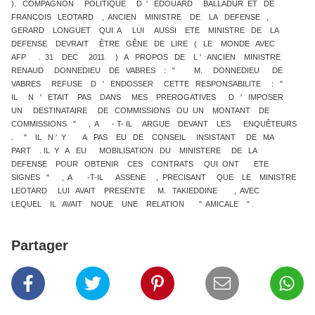
). COMPAGNON POLITIQUE D ' EDOUARD BALLADUR ET DE
FRANCOIS LEOTARD , ANCIEN MINISTRE DE LA DEFENSE ,
GERARD LONGUET QUI A LUI AUSSI ETE MINISTRE DE LA
DEFENSE DEVRAIT ÊTRE GÊNE DE LIRE ( LE MONDE AVEC
AFP . 31 DEC 2011 ) A PROPOS DE L ' ANCIEN MINISTRE
RENAUD DONNEDIEU DE VABRES : " M. DONNEDIEU DE
VABRES REFUSE D ' ENDOSSER CETTE RESPONSABILITE : "
IL N ' ETAIT PAS DANS MES PREROGATIVES D ' IMPOSER
UN DESTINATAIRE DE COMMISSIONS OU UN MONTANT DE
COMMISSIONS " , A - T- IL ARGUE DEVANT LES ENQUÊTEURS
. " IL N ' Y A PAS EU DE CONSEIL INSISTANT DE MA
PART . IL Y A EU MOBILISATION DU MINISTERE DE LA
DEFENSE POUR OBTENIR CES CONTRATS QUI ONT ETE
SIGNES " , A -T-IL ASSENE , PRECISANT QUE LE MINISTRE
LEOTARD LUI AVAIT PRESENTE M. TAKIEDDINE , AVEC
LEQUEL IL AVAIT NOUE UNE RELATION " AMICALE " .
Partager