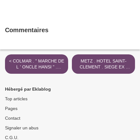
Commentaires
< COLMAR . " MARCHE DE
METZ . HOTEL SAINT-
L ' ONCLE HANSI " .
CLEMENT . SIEGE EX -
STEVE RISCH .
CONSEIL REGIONAL
FORTWENGER
LORRAINE >
Hébergé par Eklablog
Top articles
Pages
Contact
Signaler un abus
C.G.U.