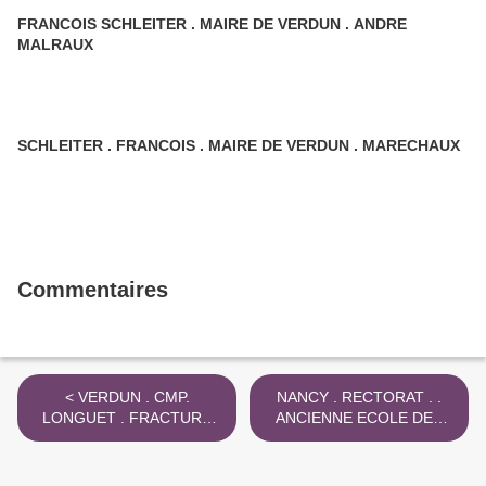
FRANCOIS SCHLEITER . MAIRE DE VERDUN . ANDRE
MALRAUX
SCHLEITER . FRANCOIS . MAIRE DE VERDUN . MARECHAUX
Commentaires
< VERDUN . CMP.
NANCY . RECTORAT . .
LONGUET . FRACTURE
ANCIENNE ECOLE DES
DU CRÂNE 1967 AVANT
MINES . PHOTO COUL >
PAIX .