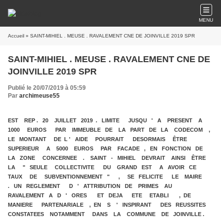
MENU
Accueil
» SAINT-MIHIEL . MEUSE . RAVALEMENT CNE DE JOINVILLE 2019 SPR
SAINT-MIHIEL . MEUSE . RAVALEMENT CNE DE
JOINVILLE 2019 SPR
Publié le 20/07/2019 à 05:59
Par
archimeuse55
EST REP . 20 JUILLET 2019 . LIMITE JUSQU ' A PRESENT A
1000 EUROS PAR IMMEUBLE DE LA PART DE LA CODECOM ,
LE MONTANT DE L ' AIDE POURRAIT DESORMAIS ÊTRE
SUPERIEUR A 5000 EUROS PAR FACADE , EN FONCTION DE
LA ZONE CONCERNEE . SAINT - MIHIEL DEVRAIT AINSI ÊTRE
LA " SEULE COLLECTIVITE DU GRAND EST A AVOIR CE
TAUX DE SUBVENTIONNEMENT " , SE FELICITE LE MAIRE
. UN REGLEMENT D ' ATTRIBUTION DE PRIMES AU
RAVALEMENT A D ' ORES ET DEJA ETE ETABLI , DE
MANIERE PARTENARIALE , EN S ' INSPIRANT DES REUSSITES
CONSTATEES NOTAMMENT DANS LA COMMUNE DE JOINVILLE .