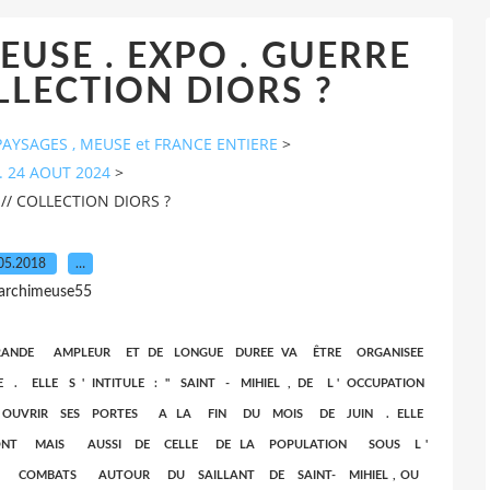
MEUSE . EXPO . GUERRE
COLLECTION DIORS ?
AYSAGES , MEUSE et FRANCE ENTIERE
>
. 24 AOUT 2024
>
 .// COLLECTION DIORS ?
05.2018
…
 archimeuse55
RANDE AMPLEUR ET DE LONGUE DUREE VA ÊTRE ORGANISEE
. ELLE S ' INTITULE : " SAINT - MIHIEL , DE L ' OCCUPATION
 OUVRIR SES PORTES A LA FIN DU MOIS DE JUIN . ELLE
NT MAIS AUSSI DE CELLE DE LA POPULATION SOUS L '
 COMBATS AUTOUR DU SAILLANT DE SAINT- MIHIEL , OU