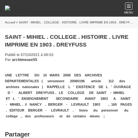
MENU
Accueil
» SAINT - MIHIEL . COLLEGE . HISTOIRE . LIVRE IMPRIME EN 1903 . DREYFUSS
SAINT - MIHIEL . COLLEGE . HISTOIRE . LIVRE
IMPRIME EN 1903 . DREYFUSS
Publié le 07/10/2021 à 08:02
Par
archimeuse55
UNE LETTRE DU 10 MARS 2008 DES ARCHIVES
DEPARTEMENTALES ( versement 20060196 article 112 des
archives nationales ) RAPPELLE L ' EXISTENCE DE L ' OUVRAGE
D ' ALBERT DREYFUSS . LE COLLEGE DE SAINT - MIHIEL
ET L ' ENSEIGNEMENT SECONDAIRE AVANT 1803 A SAINT
- MIHIEL . // NANCY . BERGER - LEVRAULT 1903 , 160 PAGES
. EDITEUR BERGER - LEVRAULT . listes du personnel du
college , des professeurs et de certains eleves ;
Partager