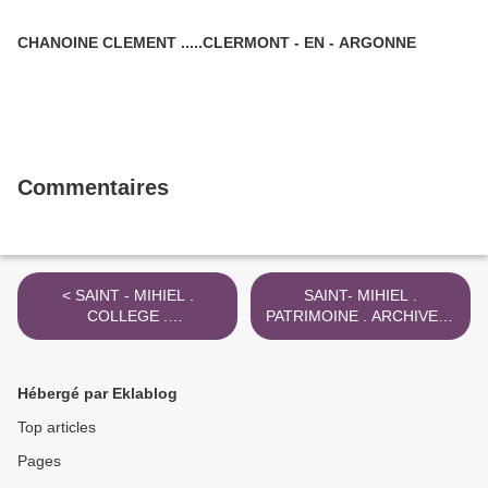
CHANOINE CLEMENT .....CLERMONT - EN - ARGONNE
Commentaires
< SAINT - MIHIEL .
SAINT- MIHIEL .
COLLEGE .
PATRIMOINE . ARCHIVES .
DESTRUCTION ARCHIVES
PROTECTION 1917 - 2021
. VERS 1970
>
Hébergé par Eklablog
Top articles
Pages