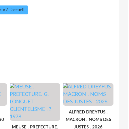
ur à l'accueil
ALFRED DREYFUS .
30
MACRON . NOMS DES
MEUSE . PREFECTURE.
JUSTES . 2026