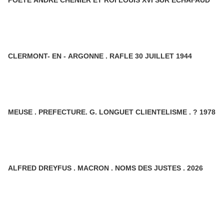
POETE ANDRE CHENIER ET ROI LOUIS XVI SUR ECHAFAUD
CLERMONT- EN - ARGONNE . RAFLE 30 JUILLET 1944
MEUSE . PREFECTURE. G. LONGUET CLIENTELISME . ? 1978
ALFRED DREYFUS . MACRON . NOMS DES JUSTES . 2026