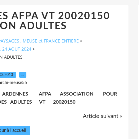
S AFPA VT 20020150
ON ADULTES
AYSAGES , MEUSE et FRANCE ENTIERE
>
. 24 AOUT 2024
>
ON ADULTES
03.2013
…
archi-meuse55
 . ARDENNES AFPA ASSOCIATION POUR
ES ADULTES VT 20020150
Article suivant »
ur à l'accueil