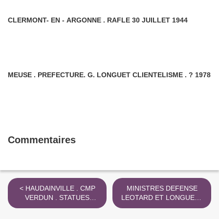
CLERMONT- EN - ARGONNE . RAFLE 30 JUILLET 1944
MEUSE . PREFECTURE. G. LONGUET CLIENTELISME . ? 1978
Commentaires
< HAUDAINVILLE . CMP
MINISTRES DEFENSE
VERDUN . STATUES
LEOTARD ET LONGUET .
ITINERANTES 24 . 11 .
CABINET CULTURE 2022 >
2024