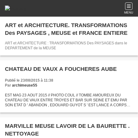
MENU
ART et ARCHITECTURE. TRANSFORMATIONS
Des PAYSAGES , MEUSE et FRANCE ENTIERE
ART et ARCHITECTURE : TRANSFORMATIONS Des PAYSAGES dans le
DEPARTEMENT de la MEUSE
CHATEAU DE VAUX A FOUCHERES AUBE
Publié le 23/08/2015 à 11:38
Par
archimeuse55
EST MAG 23 AOUT 2015 // PHOTO COUL // TOMBE AMOUREUX DU
CHATEAU DE VAUX ENTRE TROYES ET BAR SUR SEINE ET EMU PAR
SON ETAT D ' ABANDON , EDOUARD GUYOT S ' EST LANCE A CORPS
PERDU DANS LA REHABILITATION DE CET EDIFICE. C ' ETAIT A L '
AUTOMNE 2014 . QUELQUES...
MARVILLE MEUSE LAVOIR DE LA BAURETTE .
NETTOYAGE