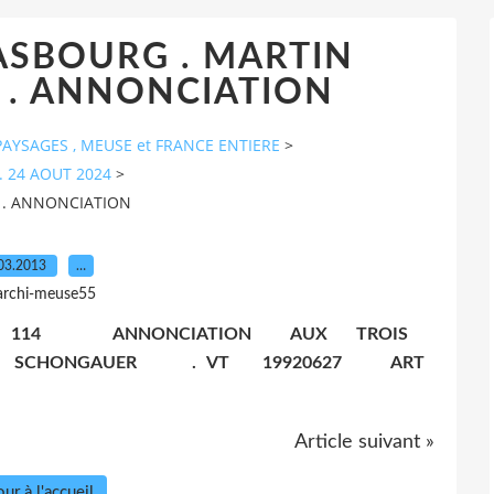
ASBOURG . MARTIN
. ANNONCIATION
AYSAGES , MEUSE et FRANCE ENTIERE
>
. 24 AOUT 2024
>
 . ANNONCIATION
03.2013
…
archi-meuse55
T 114 ANNONCIATION AUX TROIS
N SCHONGAUER . VT 19920627 ART
Article suivant »
ur à l'accueil