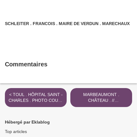
SCHLEITER . FRANCOIS . MAIRE DE VERDUN . MARECHAUX
Commentaires
< TOUL . HÔPITAL SAINT -
MARBEAUMONT .
CHARLES . PHOTO COUL .
CHÂTEAU . //
6 JANV . 2022
SARREGUEMINES .
UTZSCHNEIDER . 1906 >
Hébergé par Eklablog
Top articles