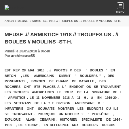
MENU
Accueil
» MEUSE .// ARMISTICE 1918 // TROUPES US . // BOULES // MOULINS -ST-H.
MEUSE .// ARMISTICE 1918 // TROUPES US . //
BOULES // MOULINS -ST-H.
Publié le 28/05/2018 à 06:48
Par
archimeuse55
EST REP 28 MAI 2018 . // PHOTOS // DES " BOULES " EN
BETON , LES AMERICAINS DISENT " BOULDERS " , DES
MONUMENTS , BORNES DE CHAMP DE BATAILLE , DES
ROCHERS ONT ETE PLACES A L ' ENDROIT OU SE TROUVAIENT
LES TROUPES AMERICAINES LE JOUR DE LA SIGNATURE DE L
' ARMISTICE , LE 11 NOVEMBRE 1918 A 11 H . // EN 1919-20 ,
LES VETERANS DE LA 2 E DIVISION AMERICAINE D '
INFANTERIE ONT SOUHAITE MONTRER LES ENDROITS OU ILS
SE TROUVAIENT . POURQUOI UN ROCHER ? " PEUT-ÊTRE ,
EXPLIQUE ALAIN CESARINI , HISTORIEN SPECIALISTE DE 1914 -
1918 , DE STENAY , EN REFERENCE AUX ROCHERS DU BOIS