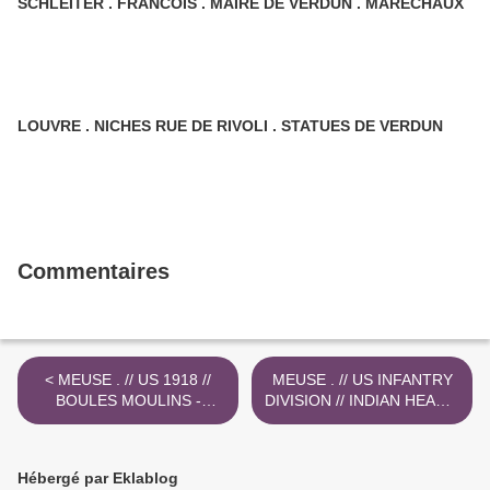
SCHLEITER . FRANCOIS . MAIRE DE VERDUN . MARECHAUX
LOUVRE . NICHES RUE DE RIVOLI . STATUES DE VERDUN
Commentaires
< MEUSE . // US 1918 //
MEUSE . // US INFANTRY
BOULES MOULINS -
DIVISION // INDIAN HEAD //
SAINT- HUBERT // A.
TÊTE D ' INDIEN >
CESARINI
Hébergé par Eklablog