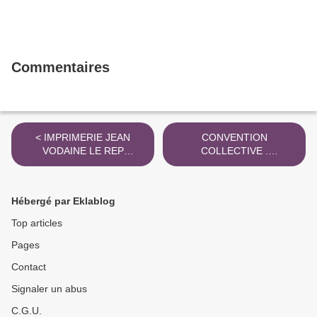
Commentaires
< IMPRIMERIE JEAN
CONVENTION
VODAINE LE REP
COLLECTIVE .
LORRAIN 20 . 7 . 2003
IMPRIMERIE MEURTHE ET
MOSELLE >
Hébergé par Eklablog
Top articles
Pages
Contact
Signaler un abus
C.G.U.