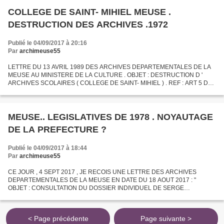
COLLEGE DE SAINT- MIHIEL MEUSE .
DESTRUCTION DES ARCHIVES .1972
Publié le 04/09/2017 à 20:16
Par
archimeuse55
LETTRE DU 13 AVRIL 1989 DES ARCHIVES DEPARTEMENTALES DE LA
MEUSE AU MINISTERE DE LA CULTURE . OBJET : DESTRUCTION D '
ARCHIVES SCOLAIRES ( COLLEGE DE SAINT- MIHIEL ) . REF : ART 5 DU
DECRET N° 88 - 849 DU 28 JUILLET 1988 RELATIF AU CONTROLE
SCIENTIFIQUE...
MEUSE.. LEGISLATIVES DE 1978 . NOYAUTAGE
DE LA PREFECTURE ?
Publié le 04/09/2017 à 18:44
Par
archimeuse55
CE JOUR , 4 SEPT 2017 , JE RECOIS UNE LETTRE DES ARCHIVES
DEPARTEMENTALES DE LA MEUSE EN DATE DU 18 AOUT 2017 : "
OBJET : CONSULTATION DU DOSSIER INDIVIDUEL DE SERGE
HAUCHARD ... PAR LETTRES DES 5 ET 10 AOUT DERNIERS , VOUS
SOLLICITEZ LA CONSULTATION...
< Page précédente
Page suivante >