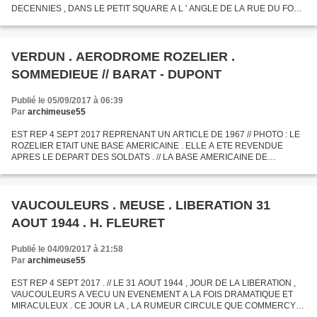
DECENNIES , DANS LE PETIT SQUARE A L ' ANGLE DE LA RUE DU FORT
DE VAUX ET DE LA RUE JACQUES BREL , LA STATUE DE LA VIERGE DU
COULMIER RECOIT...
VERDUN . AERODROME ROZELIER .
SOMMEDIEUE // BARAT - DUPONT
Publié le 05/09/2017 à 06:39
Par
archimeuse55
EST REP 4 SEPT 2017 REPRENANT UN ARTICLE DE 1967 // PHOTO : LE
ROZELIER ETAIT UNE BASE AMERICAINE . ELLE A ETE REVENDUE
APRES LE DEPART DES SOLDATS . // LA BASE AMERICAINE DE
ROZELIER COMPORTE , EN DEHORS D ' UN DEPOT DE MUNITIONS ,
UNE AIRE D ' ATTERRISSAGE...
VAUCOULEURS . MEUSE . LIBERATION 31
AOUT 1944 . H. FLEURET
Publié le 04/09/2017 à 21:58
Par
archimeuse55
EST REP 4 SEPT 2017 . // LE 31 AOUT 1944 , JOUR DE LA LIBERATION ,
VAUCOULEURS A VECU UN EVENEMENT A LA FOIS DRAMATIQUE ET
MIRACULEUX . CE JOUR LA , LA RUMEUR CIRCULE QUE COMMERCY