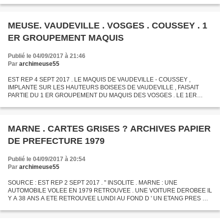
EST LIBERE . A L ' ANNONCE DE CETTE BONNE NOUVELLE , LES
VALCOLOROIS DESCENDENT...
MEUSE. VAUDEVILLE . VOSGES . COUSSEY . 1
ER GROUPEMENT MAQUIS
Publié le 04/09/2017 à 21:46
Par
archimeuse55
EST REP 4 SEPT 2017 . LE MAQUIS DE VAUDEVILLE - COUSSEY ,
IMPLANTE SUR LES HAUTEURS BOISEES DE VAUDEVILLE , FAISAIT
PARTIE DU 1 ER GROUPEMENT DU MAQUIS DES VOSGES . LE 1ER
SEPTEMBRE 1944 TANDIS QUE LES TROUPES ALLEMANDES
RECULENT DEVANT L ' AVANCEE DES...
MARNE . CARTES GRISES ? ARCHIVES PAPIER
DE PREFECTURE 1979
Publié le 04/09/2017 à 20:54
Par
archimeuse55
SOURCE : EST REP 2 SEPT 2017 . " INSOLITE . MARNE : UNE
AUTOMOBILE VOLEE EN 1979 RETROUVEE . UNE VOITURE DEROBEE IL
Y A 38 ANS A ETE RETROUVEE LUNDI AU FOND D ' UN ETANG PRES DE
CHALONS - EN - CHAMPAGNE . LA TRACE DE LA PEUGEOT N ' A PAS
ETE TROUVEE DANS...