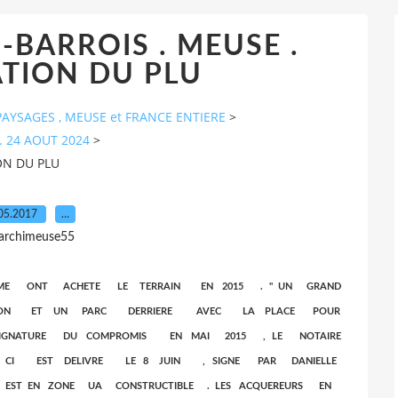
-BARROIS . MEUSE .
TION DU PLU
AYSAGES , MEUSE et FRANCE ENTIERE
>
. 24 AOUT 2024
>
ON DU PLU
05.2017
…
 archimeuse55
LAUME ONT ACHETE LE TERRAIN EN 2015 . " UN GRAND
ISON ET UN PARC DERRIERE AVEC LA PLACE POUR
IGNATURE DU COMPROMIS EN MAI 2015 , LE NOTAIRE
UI - CI EST DELIVRE LE 8 JUIN , SIGNE PAR DANIELLE
N EST EN ZONE UA CONSTRUCTIBLE . LES ACQUEREURS EN