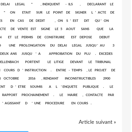
DELAI LEGAL " , INDIQUENT - ILS , DECLARANT LE
 " ON ETAIT SUR LE POINT DE SIGNER L ' ACTE DE
TES EN CAS DE DEDIT , ON S ' EST DIT QU ' ON
' ACTE DE VENTE EST SIGNE LE 5 AOUT SANS QUE LA
N ET LE PERMIS DE CONSTRUIRE EST DEPOSE DEBUT
ORD UNE PROLONGATION DU DELAI LEGAL JUSQU ' AU 3
DEUX ANS JUSQU ' A APPROBATION DU PLU . EXCEDES
DELLENBACH PORTENT LE LITIGE DEVANT LE TRIBUNAL
 COURS D ' INSTRUCTION . ENTRE - TEMPS , LE PROJET DE
EN OCTOBRE 2016 , RENDANT INCONSTRUCTIBLES 2900
NT D ' ETRE SOUMIS A L ' ENQUETE PUBLIQUE . LE
N RAPPORT PROCHAINEMENT . LE MAIRE , CONTACTE PAR
S ' AGISSANT D ' UNE PROCEDURE EN COURS .
Article suivant »