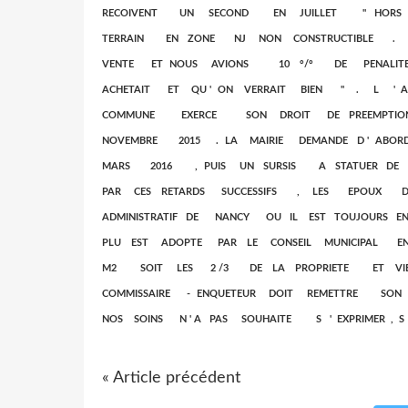
RECOIVENT UN SECOND EN JUILLET " HORS 
TERRAIN EN ZONE NJ NON CONSTRUCTIBLE .
VENTE ET NOUS AVIONS 10 °/° DE PENALI
ACHETAIT ET QU ' ON VERRAIT BIEN " . L 
COMMUNE EXERCE SON DROIT DE PREEMPTIO
NOVEMBRE 2015 . LA MAIRIE DEMANDE D ' AB
MARS 2016 , PUIS UN SURSIS A STATUER DE 
PAR CES RETARDS SUCCESSIFS , LES EPOUX 
ADMINISTRATIF DE NANCY OU IL EST TOUJOURS EN
PLU EST ADOPTE PAR LE CONSEIL MUNICIPAL 
M2 SOIT LES 2 /3 DE LA PROPRIETE ET VIE
COMMISSAIRE - ENQUETEUR DOIT REMETTRE SO
NOS SOINS N ' A PAS SOUHAITE S ' EXPRIMER , 
« Article précédent