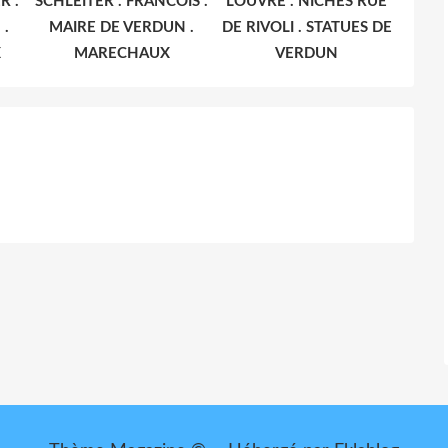
R .
SCHLEITER . FRANCOIS .
LOUVRE . NICHES RUE
 .
MAIRE DE VERDUN .
DE RIVOLI . STATUES DE
X
MARECHAUX
VERDUN