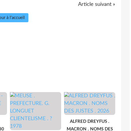
Article suivant »
ur à l'accueil
ALFRED DREYFUS .
30
MACRON . NOMS DES