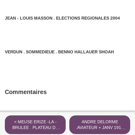
JEAN - LOUIS MASSON . ELECTIONS REGIONALES 2004
VERDUN . SOMMEDIEUE . BENNO HALLAUER SHOAH
Commentaires
< MEUSE ERIZE -LA -
ANDRE DELORME
BRULEE . PLATEAU DE
.AVIATEUR + JANV 1917
BELRAIN . " LA COTE "
MEUSE ERIZE - LA -