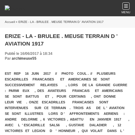
MENU
Accueil
» ERIZE - LA - BRULEE . MEUSE TERRAIN D ' AVIATION 1917
ERIZE - LA - BRULEE . MEUSE TERRAIN D '
AVIATION 1917
Publié le 16/06/2017 à 18:34
Par
archimeuse55
EST REP 16 JUIN 2017 // PHOTO COUL . // PLUSIEURS
ESCADRILLES FRANCAISES ET AMERICAINES SE SONT
SUCCESSIVEMENT RELAYEES , LORS DE LA GRANDE GUERRE
: PARMI EUX , DES AVIATEURS FRANCAIS ET AMERICAINS
SE SONT BATTUS ET , POUR CERTAINS , ONT DONNE
LEUR VIE . ONZE ESCADRILLES FRANCAISES SONT
INTERVENUES SUR CE TERRAIN . TROIS AS DE L ' AVIATION
SE SONT ILLUSTRES LORS D ' AFFRONTEMENTS AERIENS :
ANDRE DELORME , 6 VICTOIRES , ABATTU EN JANVIER 1917 ,
AVEC L ' ESCADRILLE SAL56 , GUSTAVE DALADIER , 12
VICTOIRES ET LEGION D ' HONNEUR , QUI VOLAIT DANS L '