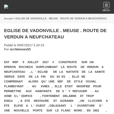
MENU
Accueil
» EGLISE DE VADONVILLE . MEUSE . ROUTE DE VERDUN A NEUFCHATEAU
EGLISE DE VADONVILLE . MEUSE . ROUTE DE
VERDUN A NEUFCHATEAU
Publié le 09/07/2017 à 20:10
Par
archimeuse55
EST REP 9 JUILLET 2017 // CONSTRUITE SUR UN
EPERON ROCHEUX SURPLOMBANT LA ROUTE DE VERDUN A
NEUFCHATEAU , L ' EGLISE DE LA NATIVITE DE LA SAINTE
VIERGE DATE DE LA FIN DU XV ES . ELLE NE
COMPRENAIT ALORS QU ' UNE NEF DE STYLE OGIVAL
FLAMBOYANT . AU XVIIES , ELLE ETAIT MODIFIEE POUR
PERMETTRE AUX HABITANTS DE S ' Y REFUGIER . AU
XVIIIE S L ' EDIFICE , FORTEMENT DELABRE ET TROP
EXIGU , A ETE RESTAURE ET AGRANDI , UN CLOCHER A
ETE ELEVE A L ' OUEST , OBLIGEANT L ' OUVERTURE D '
UNE NOUVELLE PORTE SUR LE FLANC NORD . EN 1852 ,