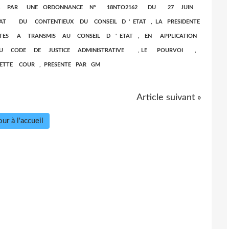
RE . PAR UNE ORDONNANCE N° 18NTO2162 DU 27 JUIN
IAT DU CONTENTIEUX DU CONSEIL D ' ETAT , LA PRESIDENTE
TES A TRANSMIS AU CONSEIL D ' ETAT , EN APPLICATION
2 DU CODE DE JUSTICE ADMINISTRATIVE , LE POURVOI ,
TTE COUR , PRESENTE PAR GM
Article suivant »
ur à l'accueil