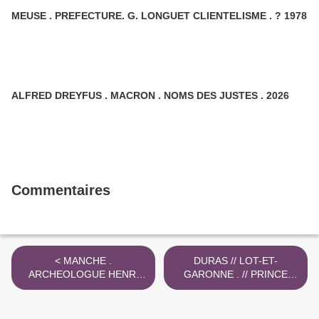
MEUSE . PREFECTURE. G. LONGUET CLIENTELISME . ? 1978
ALFRED DREYFUS . MACRON . NOMS DES JUSTES . 2026
Commentaires
< MANCHE .
DURAS // LOT-ET-
ARCHEOLOGUE HENRI
GARONNE . // PRINCE
MENUT . TOURLAVILLE .
ALBERT DE MONACO .
LA GLACERIE
2017 >