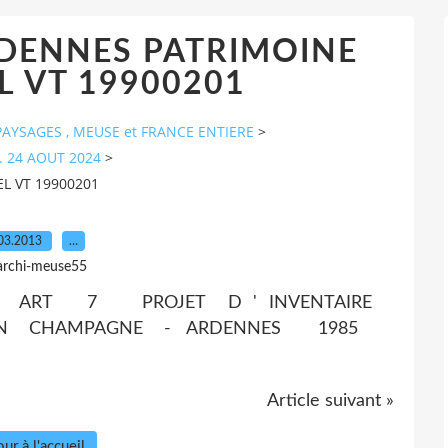
DENNES PATRIMOINE
L VT 19900201
AYSAGES , MEUSE et FRANCE ENTIERE
>
. 24 AOUT 2024
>
L VT 19900201
03.2013
…
archi-meuse55
RT 7 PROJET D ' INVENTAIRE
 EN CHAMPAGNE - ARDENNES 1985
Article suivant »
ur à l'accueil