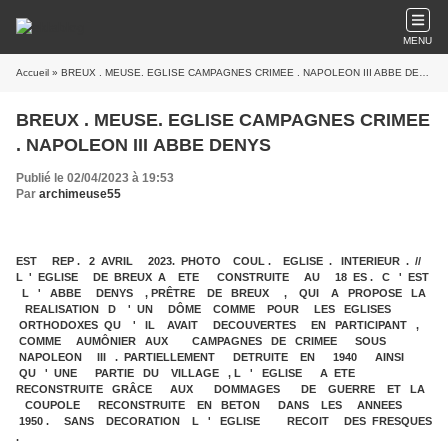
MENU
Accueil
» BREUX . MEUSE. EGLISE CAMPAGNES CRIMEE . NAPOLEON III ABBE DENYS
BREUX . MEUSE. EGLISE CAMPAGNES CRIMEE
. NAPOLEON III ABBE DENYS
Publié le 02/04/2023 à 19:53
Par
archimeuse55
EST REP . 2 AVRIL 2023. PHOTO COUL . EGLISE . INTERIEUR . //
L ' EGLISE DE BREUX A ETE CONSTRUITE AU 18 ES . C ' EST
L ' ABBE DENYS , PRÊTRE DE BREUX , QUI A PROPOSE LA
REALISATION D ' UN DÔME COMME POUR LES EGLISES
ORTHODOXES QU ' IL AVAIT DECOUVERTES EN PARTICIPANT ,
COMME AUMÔNIER AUX CAMPAGNES DE CRIMEE SOUS
NAPOLEON III . PARTIELLEMENT DETRUITE EN 1940 AINSI
QU ' UNE PARTIE DU VILLAGE , L ' EGLISE A ETE
RECONSTRUITE GRÂCE AUX DOMMAGES DE GUERRE ET LA
COUPOLE RECONSTRUITE EN BETON DANS LES ANNEES
1950 . SANS DECORATION L ' EGLISE RECOIT DES FRESQUES
.