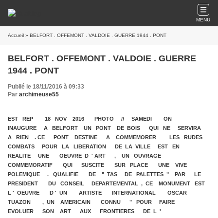
MENU
Accueil
» BELFORT . OFFEMONT . VALDOIE . GUERRE 1944 . PONT
BELFORT . OFFEMONT . VALDOIE . GUERRE
1944 . PONT
Publié le 18/11/2016 à 09:33
Par
archimeuse55
EST REP 18 NOV 2016 PHOTO // SAMEDI ON
INAUGURE A BELFORT UN PONT DE BOIS QUI NE SERVIRA
A RIEN . CE PONT DESTINE A COMMEMORER LES RUDES
COMBATS POUR LA LIBERATION DE LA VILLE EST EN
REALITE UNE OEUVRE D ' ART , UN OUVRAGE
COMMEMORATIF QUI SUSCITE SUR PLACE UNE VIVE
POLEMIQUE . QUALIFIE DE " TAS DE PALETTES " PAR LE
PRESIDENT DU CONSEIL DEPARTEMENTAL , CE MONUMENT EST
L ' OEUVRE D ' UN ARTISTE INTERNATIONAL OSCAR
TUAZON , UN AMERICAIN CONNU " POUR FAIRE
EVOLUER SON ART AUX FRONTIERES DE L '