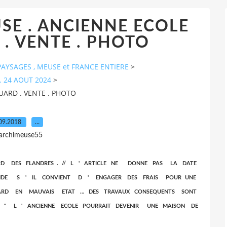
SE . ANCIENNE ECOLE
. VENTE . PHOTO
AYSAGES , MEUSE et FRANCE ENTIERE
>
. 24 AOUT 2024
>
UARD . VENTE . PHOTO
09.2018
…
 archimeuse55
VARD DES FLANDRES . // L ' ARTICLE NE DONNE PAS LA DATE
ANDE S ' IL CONVIENT D ' ENGAGER DES FRAIS POUR UNE
ELUARD EN MAUVAIS ETAT … DES TRAVAUX CONSEQUENTS SONT
 . " L ' ANCIENNE ECOLE POURRAIT DEVENIR UNE MAISON DE