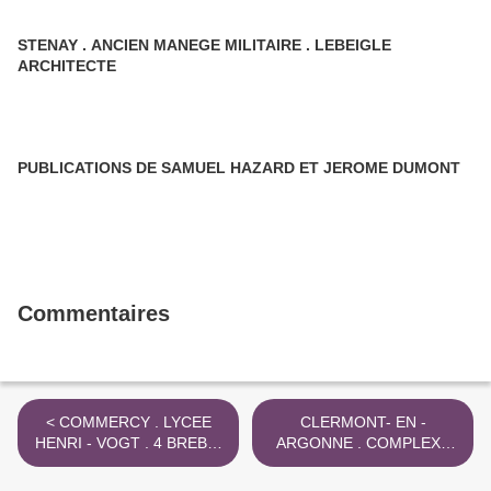
STENAY . ANCIEN MANEGE MILITAIRE . LEBEIGLE
ARCHITECTE
PUBLICATIONS DE SAMUEL HAZARD ET JEROME DUMONT
Commentaires
< COMMERCY . LYCEE
CLERMONT- EN -
HENRI - VOGT . 4 BREBIS
ARGONNE . COMPLEXE
EN PÂTURAGE . 2022
SPORTIF .
REHABILITATION . 2022 >