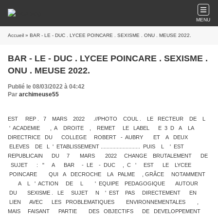
MENU
Accueil
» BAR - LE - DUC . LYCEE POINCARE . SEXISME . ONU . MEUSE 2022.
BAR - LE - DUC . LYCEE POINCARE . SEXISME .
ONU . MEUSE 2022.
Publié le 08/03/2022 à 04:42
Par
archimeuse55
EST REP . 7 MARS 2022 .//PHOTO COUL . LE RECTEUR DE L
' ACADEMIE , A DROITE , REMET LE LABEL E 3 D A LA
DIRECTRICE DU COLLEGE ROBERT - AUBRY ET A DEUX
ELEVES DE L ' ETABLISSEMENT ........................... PUIS L ' EST
REPUBLICAIN DU 7 MARS 2022 CHANGE BRUTALEMENT DE
SUJET : " A BAR - LE - DUC , C ' EST LE LYCEE
POINCARE QUI A DECROCHE LA PALME , GRÂCE NOTAMMENT
A L ' ACTION DE L ' EQUIPE PEDAGOGIQUE AUTOUR
DU SEXISME . LE SUJET N ' EST PAS DIRECTEMENT EN
LIEN AVEC LES PROBLEMATIQUES ENVIRONNEMENTALES ,
MAIS FAISANT PARTIE DES OBJECTIFS DE DEVELOPPEMENT