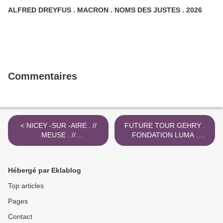
ALFRED DREYFUS . MACRON . NOMS DES JUSTES . 2026
Commentaires
< NICEY -SUR -AIRE . //
FUTURE TOUR GEHRY .
MEUSE . //
FONDATION LUMA .
EXPROPRIATION AA 213
IMAGE DE SYNTHESE >
ET ZI 89
Hébergé par Eklablog
Top articles
Pages
Contact