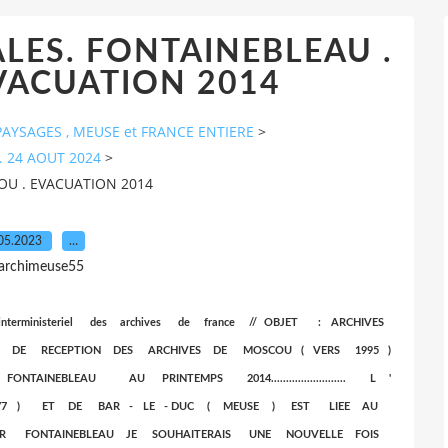
LES. FONTAINEBLEAU .
VACUATION 2014
AYSAGES , MEUSE et FRANCE ENTIERE
>
. 24 AOUT 2024
>
OU . EVACUATION 2014
05.2023
…
 archimeuse55
ministeriel des archives de france // OBJET : ARCHIVES
ONS DE RECEPTION DES ARCHIVES DE MOSCOU ( VERS 1995 )
EBLEAU AU PRINTEMPS 2014......................... L '
( 77 ) ET DE BAR - LE - DUC ( MEUSE ) EST LIEE AU
OUR FONTAINEBLEAU JE SOUHAITERAIS UNE NOUVELLE FOIS