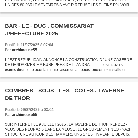
DE COURSON , LEONEL DE MOUSTIER , EST DEPUTE DU DOUBS ET L '
UN DES 80 PARLEMENTAIRES A AVOIR REFUSE LES PLEINS P0UVOIRS
AU MARECHAL PHILIPPE PETAIN EN 1940 .......... IL EST INCARCERE ET
DEPORTE...
BAR - LE - DUC . COMMISSARIAT
.PREFECTURE 2025
Publié le 11/07/2025 à 07:04
Par
archimeuse55
L ' EST REPUBLICAIN ANNONCE LA CONSTRUCTION D ' UNE CASERNE
DE GENDARMERIE A BURE PRES DE L ' ANDRA ............ les mauvais
esprits diront que pour la meme raison on a depuis longtemps installe un
commissariat de police rur du bourg pres de la prefe...
COMBRES - SOUS - LES - COTES . TAVERNE
DE THOR
Publié le 09/07/2025 à 03:04
Par
archimeuse55
SUR INTERNET LE 9 JUILLET 2025 . LA TAVERNE DE THOR RENDEZ -
VOUS DES NEONAZIS DANS LA MEUSE . LE GROUPEMENT NEO - NAZI
STRUCTURE AUTOUR DES HAMMERSKINS S ' EST IMPLANTE DEPUIS