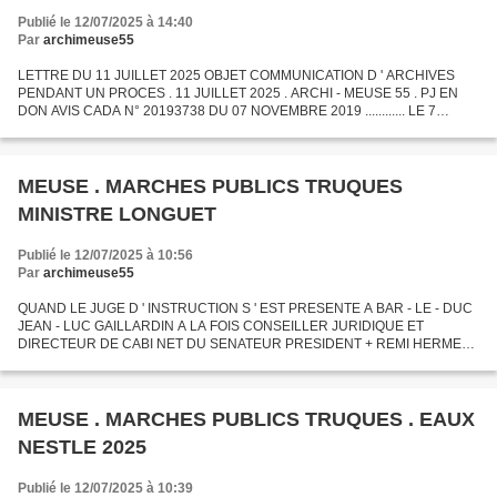
Publié le 12/07/2025 à 14:40
Par
archimeuse55
LETTRE DU 11 JUILLET 2025 OBJET COMMUNICATION D ' ARCHIVES
PENDANT UN PROCES . 11 JUILLET 2025 . ARCHI - MEUSE 55 . PJ EN
DON AVIS CADA N° 20193738 DU 07 NOVEMBRE 2019 ............ LE 7
NOVEMBRE 2019 LA CADA commission d ' acces aux documents
administratifs...
MEUSE . MARCHES PUBLICS TRUQUES
MINISTRE LONGUET
Publié le 12/07/2025 à 10:56
Par
archimeuse55
QUAND LE JUGE D ' INSTRUCTION S ' EST PRESENTE A BAR - LE - DUC
JEAN - LUC GAILLARDIN A LA FOIS CONSEILLER JURIDIQUE ET
DIRECTEUR DE CABI NET DU SENATEUR PRESIDENT + REMI HERMENT
DISAIT DANS L ' EST REPUBLICAIN QU ' IL DOUTAIT DE L ' EFFICACITE
DE LA...
MEUSE . MARCHES PUBLICS TRUQUES . EAUX
NESTLE 2025
Publié le 12/07/2025 à 10:39