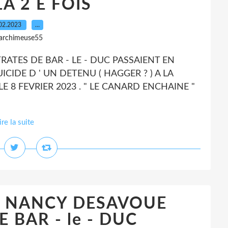
A 2 E FOIS
02.2023
…
 archimeuse55
RATES DE BAR - LE - DUC PASSAIENT EN
CIDE D ' UN DETENU ( HAGGER ? ) A LA
 LE 8 FEVRIER 2023 . " LE CANARD ENCHAINE "
ire la suite
L NANCY DESAVOUE
 BAR - le - DUC