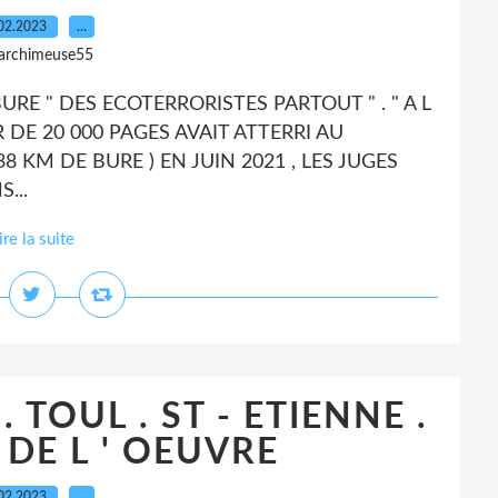
02.2023
…
 archimeuse55
BURE " DES ECOTERRORISTES PARTOUT " . " A L
R DE 20 000 PAGES AVAIT ATTERRI AU
38 KM DE BURE ) EN JUIN 2021 , LES JUGES
...
ire la suite
 TOUL . ST - ETIENNE .
 DE L ' OEUVRE
02.2023
…