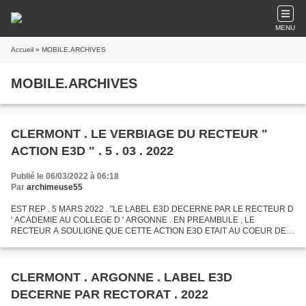
MENU
Accueil
» MOBILE.ARCHIVES
MOBILE.ARCHIVES
CLERMONT . LE VERBIAGE DU RECTEUR "
ACTION E3D " . 5 . 03 . 2022
Publié le 06/03/2022 à 06:18
Par
archimeuse55
EST REP . 5 MARS 2022 . "LE LABEL E3D DECERNE PAR LE RECTEUR D
' ACADEMIE AU COLLEGE D ' ARGONNE . EN PREAMBULE , LE
RECTEUR A SOULIGNE QUE CETTE ACTION E3D ETAIT AU COEUR DES
MISSIONS DE L ' ECOLE , QUI SE DOIT D ' ECLAIRER LA MEMOIRE DES
JEUNES AUTANT...
CLERMONT . ARGONNE . LABEL E3D
DECERNE PAR RECTORAT . 2022