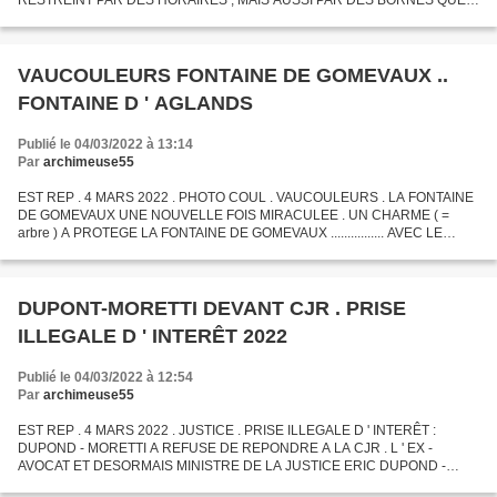
RESTREINT PAR DES HORAIRES , MAIS AUSSI PAR DES BORNES QUE
SEULS LES HABITANTS POURRONT ABAISSER . LE STATIONNEMENT
SERA PRINCIPALEMENT...
VAUCOULEURS FONTAINE DE GOMEVAUX ..
FONTAINE D ' AGLANDS
Publié le 04/03/2022 à 13:14
Par
archimeuse55
EST REP . 4 MARS 2022 . PHOTO COUL . VAUCOULEURS . LA FONTAINE
DE GOMEVAUX UNE NOUVELLE FOIS MIRACULEE . UN CHARME ( =
arbre ) A PROTEGE LA FONTAINE DE GOMEVAUX ................ AVEC LE
RECHAUFFEMENT CLIMATIQUE , CES PETITS TRESORS SONT EN
DANGER . LA...
DUPONT-MORETTI DEVANT CJR . PRISE
ILLEGALE D ' INTERÊT 2022
Publié le 04/03/2022 à 12:54
Par
archimeuse55
EST REP . 4 MARS 2022 . JUSTICE . PRISE ILLEGALE D ' INTERÊT :
DUPOND - MORETTI A REFUSE DE REPONDRE A LA CJR . L ' EX -
AVOCAT ET DESORMAIS MINISTRE DE LA JUSTICE ERIC DUPOND -
MORETTI , MIS EN EXAMEN POUR PRISE ILLEGALE D ' INTERÊT A