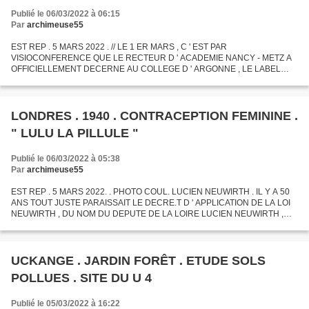
Publié le 06/03/2022 à 06:15
Par
archimeuse55
EST REP . 5 MARS 2022 . // LE 1 ER MARS , C ' EST PAR
VISIOCONFERENCE QUE LE RECTEUR D ' ACADEMIE NANCY - METZ A
OFFICIELLEMENT DECERNE AU COLLEGE D ' ARGONNE , LE LABEL
E3D ( etablissement en demarche de developpement durable ) , NIVEAU 2 .
LONDRES . 1940 . CONTRACEPTION FEMININE .
" LULU LA PILLULE "
Publié le 06/03/2022 à 05:38
Par
archimeuse55
EST REP . 5 MARS 2022. . PHOTO COUL. LUCIEN NEUWIRTH . IL Y A 50
ANS TOUT JUSTE PARAISSAIT LE DECRE.T D ' APPLICATION DE LA LOI
NEUWIRTH , DU NOM DU DEPUTE DE LA LOIRE LUCIEN NEUWIRTH ,
QUI , APRES CELUI LEGALISANT LA PILLULE , AUTORISAIT LE
STERILET...
UCKANGE . JARDIN FORÊT . ETUDE SOLS
POLLUES . SITE DU U 4
Publié le 05/03/2022 à 16:22