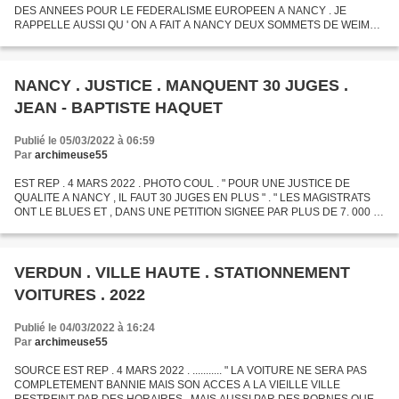
DES ANNEES POUR LE FEDERALISME EUROPEEN A NANCY . JE
RAPPELLE AUSSI QU ' ON A FAIT A NANCY DEUX SOMMETS DE WEIMAR
ET ON A INAUGURE EN 2005 LA PLACE STANISLAS SANS VOITURE EN
COMPAGNIE DU...
NANCY . JUSTICE . MANQUENT 30 JUGES .
JEAN - BAPTISTE HAQUET
Publié le 05/03/2022 à 06:59
Par
archimeuse55
EST REP . 4 MARS 2022 . PHOTO COUL . " POUR UNE JUSTICE DE
QUALITE A NANCY , IL FAUT 30 JUGES EN PLUS " . " LES MAGISTRATS
ONT LE BLUES ET , DANS UNE PETITION SIGNEE PAR PLUS DE 7. 000 D
' ENTRE EUX , ONT DENONCE LEUR MANQUE DE MOYENS . DANS
TOUTE LA...
VERDUN . VILLE HAUTE . STATIONNEMENT
VOITURES . 2022
Publié le 04/03/2022 à 16:24
Par
archimeuse55
SOURCE EST REP . 4 MARS 2022 . ........... " LA VOITURE NE SERA PAS
COMPLETEMENT BANNIE MAIS SON ACCES A LA VIEILLE VILLE