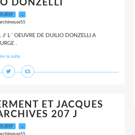
LIO DONZELLI
05.2019
…
 archimeuse55
. // L ' OEUVRE DE DUILIO DONZELLI A
URGE .
ire la suite
ERMENT ET JACQUES
ARCHIVES 207 J
05.2019
…
 archimeuse55