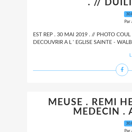
. // DUI
30.
Par
EST REP . 30 MAI 2019 . // PHOTO COUL 
DECOUVRIR A L ' EGLISE SAINTE - WALB
L
MEUSE . REMI H
MEDECIN . 
30.
Par